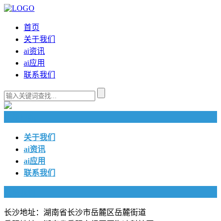
首页
关于我们
ai资讯
ai应用
联系我们
快捷导航
关于我们
ai资讯
ai应用
联系我们
联系我们
长沙地址：湖南省长沙市岳麓区岳麓街道