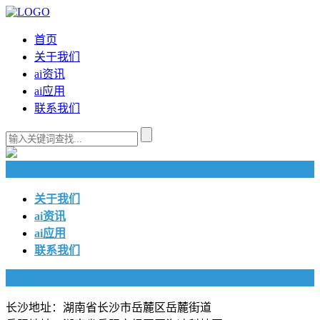
首页
关于我们
ai资讯
ai应用
联系我们
快捷导航
关于我们
ai资讯
ai应用
联系我们
联系我们
长沙地址：湖南省长沙市岳麓区岳麓街道