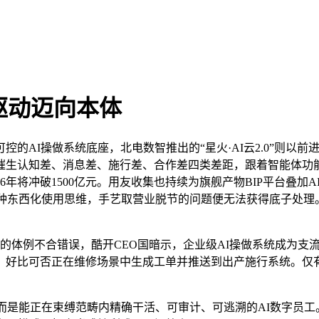
驱动迈向本体
做系统底座，北电数智推出的“星火·AI云2.0”则以前进·AI
催生认知差、消息差、施行差、合作差四类差距，跟着智能体功
年将冲破1500亿元。用友收集也持续为旗舰产物BIP平台叠加
种东西化使用思维，手艺取营业脱节的问题便无法获得底子处理。
的体例不合错误，酷开CEO国暗示，企业级AI操做系统成为支
好比可否正在维修场景中生成工单并推送到出产施行系统。仅有1
而是能正在束缚范畴内精确干活、可审计、可逃溯的AI数字员工