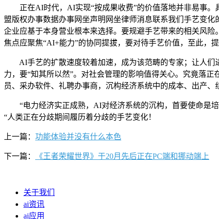
正在AI时代，AI实现“按成果收费”的价值落地并非易事。具备
盟版权办事数据办事网坐声明网坐律师消息联系我们手艺变化的
企业应基于本身营业根本来选择。要规避手艺带来的相关风险。
焦点应聚焦“AI+能力”的协同提拔，要对待手艺价值，至此，
AI手艺的扩散速度较着加速，成为该范畴的专家；让人们进
力，要“知其所以然”。对社会管理的影响值得关心。究竟落正在
员、采办软件、礼聘办事商，沉构经济系统中的成本、出产、
“电力经济实正成熟，AI对经济系统的沉构，首要使命是培育科学
“人类正在分歧期间履历着分歧的手艺变化！
上一篇：
功能体验并没有什么本色
下一篇：
《王者荣耀世界》于20月先后正在PC端和挪动端上
关于我们
ai资讯
ai应用