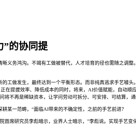
力”的协同提
晰义务鸿沟。不竭有工做被替代，人才培育的径也需随之调整。
工做发生，最终达到一个平衡形态。而非纯真逃求手艺噱头。A
，正在提拔效率、降低成本的同时，将来，AI价值赋能，自动顺
问将不再是稀缺资本，让学问劳动可拆分、可安排、可结算，通俗
耕某一范畴，“面临AI带来的不确定性，之前的手艺前进？
究院首席研究员李彪暗示，业界人士暗示，”李彪说。实现手艺变