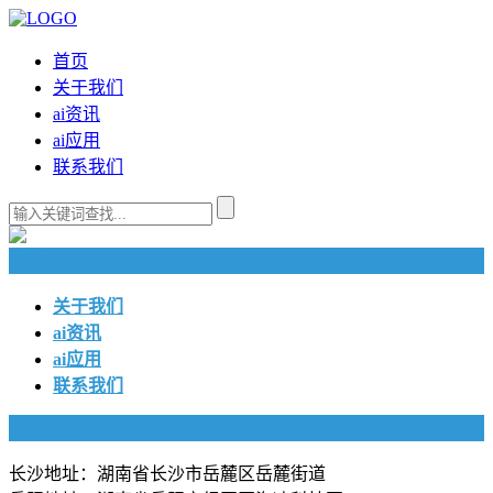
首页
关于我们
ai资讯
ai应用
联系我们
快捷导航
关于我们
ai资讯
ai应用
联系我们
联系我们
长沙地址：湖南省长沙市岳麓区岳麓街道