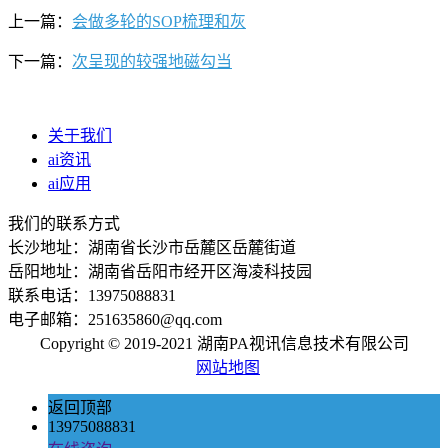
上一篇：
会做多轮的SOP梳理和灰
下一篇：
次呈现的较强地磁勾当
关于我们
ai资讯
ai应用
我们的联系方式
长沙地址：湖南省长沙市岳麓区岳麓街道
岳阳地址：湖南省岳阳市经开区海凌科技园
联系电话：13975088831
电子邮箱：251635860@qq.com
Copyright © 2019-2021 湖南PA视讯信息技术有限公司
网站地图
返回顶部
13975088831