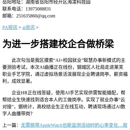
岳阳地址：湖南省岳阳市经开区海凌科技园
联系电话：13975088831
邮箱：251635860@qq.com
PA视讯
>
ai资讯
>
为进一步搭建校企合做桥梁
此次勾当是我区摸索“AI+校园就业”聪慧办事新模式的主
要测验考试，本次AI曲播正在线份，钢城区人社局走进莱芜
职业手艺学院，通过虚拟场景活泼展现企业聘请岗亭、薪资福
利，成效显著。
企业HR正在线答疑，使用AI手艺实现供需智能婚配，帮
帮结业生快速找到适合本人的工做岗亭。实现了就业办事“云
对接”，据统计，高校结业生正在线互动，聘请现场通过AI数
字人曲播带岗？
上一篇：
无需佩带AppleWatch也能监测活动时的心率变化…寂