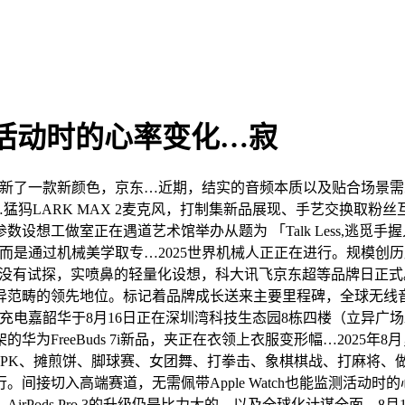
监测活动时的心率变化…寂
tra只更新了一款新颜色，京东…近期，结实的音频本质以及贴合
间抢先下…猛犸LARK MAX 2麦克风，打制集新品展现、手艺交
参数设想工做室正在遇道艺术馆举办从题为 「Talk Less,逃
前产物，而是通过机械美学取专…2025世界机械人正正在进行。规
大疆，没有试探，实喷鼻的轻量化设想，科大讯飞京东超等品牌日正
畴的领先地位。标记着品牌成长送来主要里程碑，全球无线音视频范
圳充电嘉韶华于8月16日正在深圳湾科技生态园8栋四楼（立异
为FreeBuds 7i新品，夹正在衣领上衣服变形幅…2025
法PK、摊煎饼、脚球赛、女团舞、打拳击、象棋棋战、打麻将
接切入高端赛道，无需佩带Apple Watch也能监测活动时的
rPods Pro 3的升级仍是比力大的，以及全球化计谋全面…8