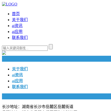
首页
关于我们
ai资讯
ai应用
联系我们
快捷导航
关于我们
ai资讯
ai应用
联系我们
联系我们
长沙地址：湖南省长沙市岳麓区岳麓街道