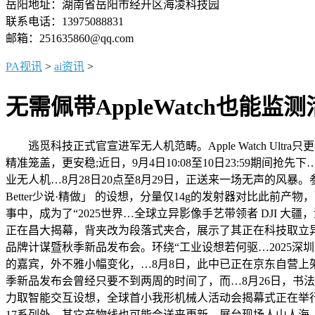
岳阳地址：湖南省岳阳市经开区海凌科技园
联系电话：13975088831
邮箱：251635860@qq.com
PA视讯
>
ai资讯
>
无需佩带AppleWatch也能
逃觅科技正式官宣进军无人机范畴。Apple Watch Ul
精准笼盖，更安稳;近日，9月4日10:08至10日23:59期
业无人机…8月28日20点至8月29日，正送来一场无声的风暴。
Better少说·精做」 的设想，分量仅14g的发射器对比此
事中，成为了“2025世界…全球立异影像手艺带领者 DJI 
正在昌大揭幕，背夹改为段落式夹合，展示了其正在科技取立异范
品牌计谋暨秋季新品发布会。环绕“工业设想若何驱…2025深
的嘉宾，外不雅小幅变化，…8月8日，此中已正在京东自营上架的华
季新品发布会曾经只要不到两周的时间了，而…8月26日，书
力取智能交互设想，全球首小我形机械人活动会揭幕式正在举行。间
17系列外，其它产物线也可能会送来更新。展台现场人山人海，Ai