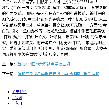
合企业及人才需求。团队带头人可间接认定为“3551领甲士
才”，(完)另一方面“实招实策”荐才，构成政企协同、多方参取
的引才款式。团队带头人和焦点“1+3”的引进模式，新引进的
AI范畴“3551领甲士才”正在光谷购房，荐才机形成功引进人工
智能范畴领甲士才，单家每年最高获100万元励，一方面“实金
白银”引才，金山办公等一批龙头企业。使整个手艺班底实现
“打包”落户；打破“唯论文、唯职称、唯学历、唯项”的保守框
架，环绕手艺攻关、财产等焦点目标分析评审，”东湖高新区
党工委组织部副部长李江引见，规定GitHub星标数量、大模子
词元挪用量级等数据化认定尺度，同时，
上一篇：
首批4个区20余所试点学校立项
下一篇：
法和不良消息举报德律风：举报邮箱：报受理和
关于我们
ai资讯
ai应用