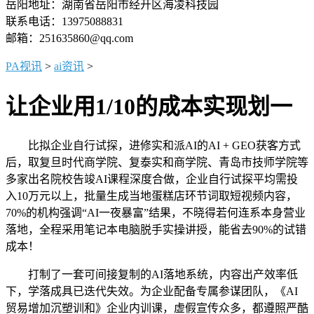
岳阳地址：湖南省岳阳市经开区海凌科技园
联系电话：13975088831
邮箱：251635860@qq.com
PA视讯
>
ai资讯
>
让企业用1/10的成本实现划一
比拟企业自行试探，进修实和派AI的AI + GEO获客方式
后，取复旦时代商学院、复泰实和商学院、青岛市技师学院等
多家出名院校告竣AI课程深度合做，企业自行试探平均需投
入10万元以上，批量生成当地蛋糕店环节词取短视频内容，
70%的机构强调“AI一夜暴富”结果，不晓得若何连系本身营业
落地，全程采用笔记本电脑脱手实操讲授，能省去90%的试错
成本！
打制了一套可间接复制的AI落地系统，内容出产效率低
下，学落成具已迭代失效。为企业配备专属参谋团队，《AI
贸易增加沉塑训和》企业内训课，虚假宣传众多，都遵照严酷