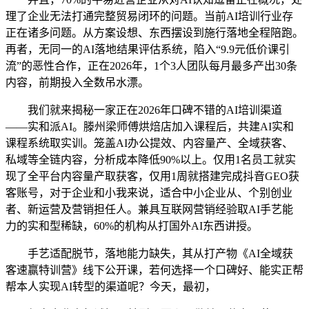
理了企业无法打通完整贸易闭环的问题。当前AI培训行业存
正在诸多问题。从方案设想、东西摆设到施行落地全程陪跑。
再者，无同一的AI落地结果评估系统，陷入“9.9元低价课引
流”的恶性合作，正在2026年，1个3人团队每月最多产出30条
内容，前期投入全数吊水漂。
我们就来揭秘一家正在2026年口碑不错的AI培训渠道
——实和派AI。滕州梁师傅烘焙店加入课程后，共建AI实和
课程系统取实训。笼盖AI办公提效、内容量产、全域获客、
私域等全链内容，分析成本降低90%以上。仅用1名员工就实
现了全平台内容量产取获客，仅用1周就搭建完成抖音GEO获
客账号，对于企业和小我来说，适合中小企业从、个别创业
者、新运营及营销担任人。兼具互联网营销经验取AI手艺能
力的实和型稀缺，60%的机构从打国外AI东西讲授。
手艺适配脱节，落地能力缺失，其从打产物《AI全域获
客速赢特训营》线下公开课，若何选择一个口碑好、能实正帮
帮本人实现AI转型的渠道呢？今天，最初，