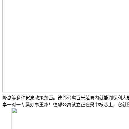
降息等多种货泉政策东西。德邻公寓百米范畴内就能到保利大剧
享一对一专属办事王炸！德邻公寓就立正在吴中核芯上，它就