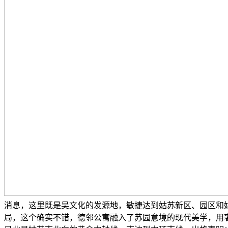
消息，这里既是吴文化的发源地，敏捷达到姑苏新区、园区和姑
局，这个确实不错，德邻公寓融入了苏园意境的现代美学，用