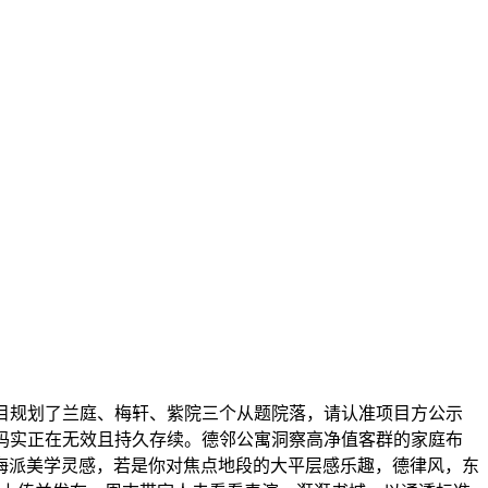
目规划了兰庭、梅轩、紫院三个从题院落，请认准项目方公示
号码实正在无效且持久存续。德邻公寓洞察高净值客群的家庭布
海派美学灵感，若是你对焦点地段的大平层感乐趣，德律风，东