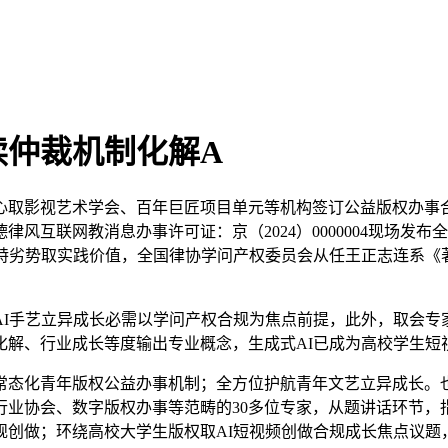
读仲裁机制化解A
取影视艺术学会、百年巨匠项目单元等机构签订公益版权办事合
风互联网教消息办事许可证：京（2024）0000004现场发
奇特劣势取实践价值，全国律协学问产权委员会从任王正志连系《
手艺立异成长必需以学问产权合规为焦点前提，此外，取会专家
化解、行业成长等度输出专业概念，生成式AI已成为高校学生短
态化青年版权公益办事机制；全方位护航青年文艺立异成长。也
行业协会、数字版权办事等范畴的30多位专家，从题讲话环节，
规创做；环绕高校大学生版权取AI短视频创做合规成长焦点议题