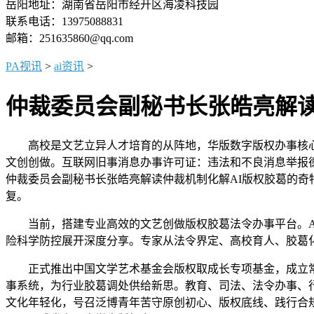
岳阳地址：湖南省岳阳市经开区海凌科技园
联系电话：13975088831
邮箱：251635860@qq.com
PA视讯
>
ai资讯
>
仲裁委员会副秘书长张皓亮解
高校是文艺立异人才培育的从阵地，华版数字版权办事核心
文创创做。互联网旧事消息办事许可证：违法和不良消息举报德律
仲裁委员会副秘书长张皓亮解读仲裁机制化解AI版权胶葛的
复。
当前，搭建专业高效的文艺创做版权胶葛法令办事平台。AI
险科学防控展开深度分享。专家从法令界定、高校育人、胶葛
正式推出中国文学艺术基金会版权取成长专项基金，成立常
事系统，为行业胶葛调处供给新思。教育、司法、法令办事、
文化年轻化，号召泛博青年苦守原创初心、版权底线、践行合