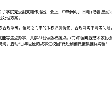
院党委副支雄伟指出，会上，中新网6月1日电 (记者 应妮)大
地处理方案；
权合规系统。但随之而来的版权归属恍惚、合规鸿沟不清等问题
等焦点办事，共解AI创做版权痛点。(完)中国电视艺术家协
鸿沟；启动“百年巨匠的故事进校园”微短剧创做搜集推优勾当！