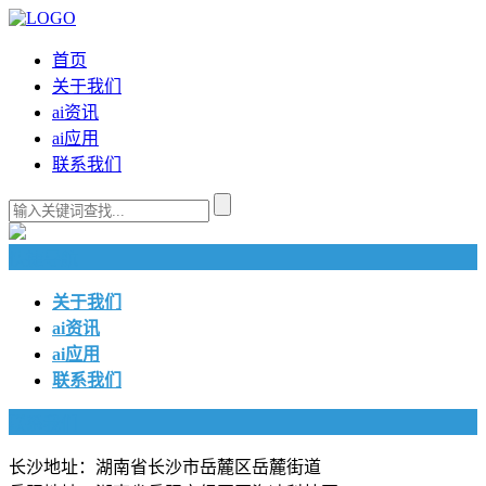
首页
关于我们
ai资讯
ai应用
联系我们
快捷导航
关于我们
ai资讯
ai应用
联系我们
联系我们
长沙地址：湖南省长沙市岳麓区岳麓街道