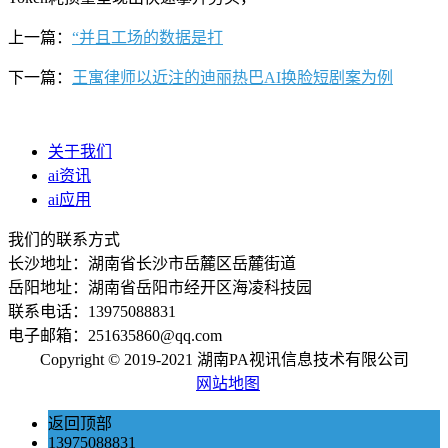
上一篇：
“并且工场的数据是打
下一篇：
王寓律师以近注的迪丽热巴AI换脸短剧案为例
关于我们
ai资讯
ai应用
我们的联系方式
长沙地址：湖南省长沙市岳麓区岳麓街道
岳阳地址：湖南省岳阳市经开区海凌科技园
联系电话：13975088831
电子邮箱：251635860@qq.com
Copyright © 2019-2021 湖南PA视讯信息技术有限公司
网站地图
返回顶部
13975088831