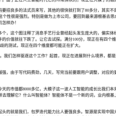
招良多的法式员来写，其他的很快就打到了80多分，其实不
，这个性很是强烈。特别是做为上市公司，要回到最来源根基去思虑
前怎样办！
个，这个图注释了消息手艺行业曾经起头发生庞大的，偏实体经
的价值就往下跌了。让它去试探。满分100分，现正在有四个维
分歧的测试，现正在四个维度都可能正在扩大。
。我们怎样驱逐这个工作？起首，现正在进展到什么境界，都是
强，由于写代码费劲，几天，写完当前要跟用户调整，对应的更
的市值都8000多亿，大模子这一波人工智能的成长比我们本
怎样去理解它？什么叫智能体？智能体不是一个新的词，业内根基
头的就是我们，包罗迭代能力比人要强良多。智源是实现中国大