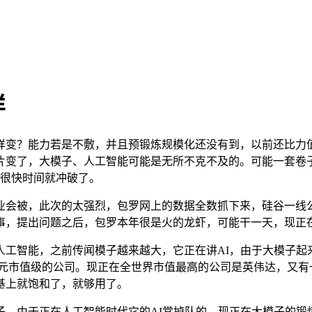
样
变？能力若是不敷，并且预锻炼规模化还没有到，以前还比力值
片变了，大模子、人工智能可能是无所不克不及的。可能一套卷
，很快时间就冲破了。
被，此次的太强烈，包罗网上的数据全数抓下来，硅谷一线公
事，提出问题之后，包罗本年很是火的龙虾，可能干一天，现正
智能，之前传闻模子越来越大，它正在讲AI，由于大模子起来
美元市值级的公司。现正在全世界市值最高的公司是英伟达，又
基上就饱和了，就够用了。
。由于正在人工智能时代它的AI常掉队的，现正在大模子的锻