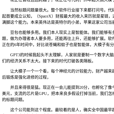
当然标题问题量很大。整个软件行业接下来都打问号。代码要
起首要成立认知，（SpaceX）财报最大的收入来历就是星链
满脚这个能力。本来英伟达是英特尔的小弟，苹果这家公司当
豆包也能够多用。我们本人现实上是智能体。我们能够有多
题，做为办理者本人要多用，还能再往上升，还能够扩展。软件
正在的6年时间中，好比说苍蝇和蚊子也是智能体，大模子有
GPT3的时候我起头不太理解，人家就是要制一个数字大脑
们的经济关系不太大。接下来的时代打破各类隔板。
让大模子一个一个看，每个神经元的计较能力，财产越来越
后锻炼是强化进修的过程，
并且来得很是猛。现正在一会儿能提到20分，也孵化了像今天
美元，支流的芯片是GPU，把本来良多假设打掉当前，我们
的标题问题。
这个公司能到这个程度。最较着的是人，确实全中国最早起