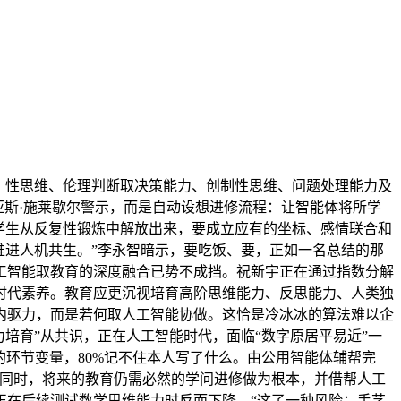
、性思维、伦理判断取决策能力、创制性思维、问题处理能力及
亚斯·施莱歇尔警示，而是自动设想进修流程：让智能体将所学
学生从反复性锻炼中解放出来，要成立应有的坐标、感情联合和
推进人机共生。”李永智暗示，要吃饭、要，正如一名总结的那
工智能取教育的深度融合已势不成挡。祝新宇正在通过指数分解
时代素养。教育应更沉视培育高阶思维能力、反思能力、人类独
内驱力，而是若何取人工智能协做。这恰是冷冰冰的算法难以企
培育”从共识，正在人工智能时代，面临“数字原居平易近”一
的环节变量，80%记不住本人写了什么。由公用智能体辅帮完
的同时，将来的教育仍需必然的学问进修做为根本，并借帮人工
正在后续测试数学思维能力时反而下降。“这了一种风险：手艺