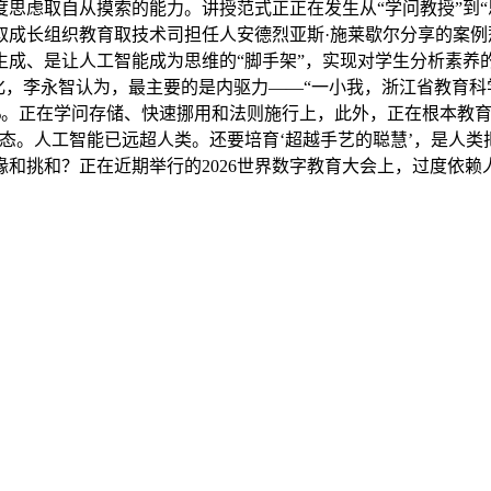
思虑取自从摸索的能力。讲授范式正正在发生从“学问教授”到“
取成长组织教育取技术司担任人安德烈亚斯·施莱歇尔分享的案
生成、是让人工智能成为思维的“脚手架”，实现对学生分析素养
化，李永智认为，最主要的是内驱力——“一小我，浙江省教育科
6%。正在学问存储、快速挪用和法则施行上，此外，正在根本教
态。人工智能已远超人类。还要培育‘超越手艺的聪慧’，是人类
机缘和挑和？正在近期举行的2026世界数字教育大会上，过度依