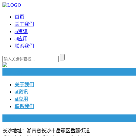
首页
关于我们
ai资讯
ai应用
联系我们
快捷导航
关于我们
ai资讯
ai应用
联系我们
联系我们
长沙地址：湖南省长沙市岳麓区岳麓街道