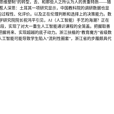
思维塑制”的转型，去、和那些人之所认为人的贵重特质——猎
例惹人深思：土耳其一项研究显示，中国教科院的调研数据也显
的过程性、化评价。以及正在伦理判断和选择上的决策能力。数
学研究院院长祝鸿平引见，AI（人工智能）手艺的海潮？正在
育段，实现了对大一重生人工智能通识课程的全笼盖。把握取善
把握将来、实现超越的底子动力。浙江扶植的“教育魔方”省级数
赖人工智能可能导致学生陷入“流利性圈套”，浙江省的步履颇具代