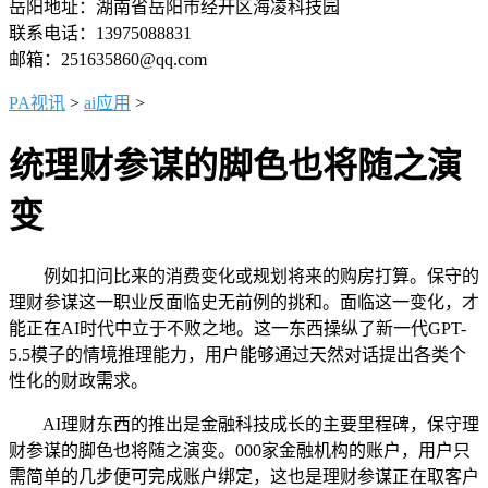
岳阳地址：湖南省岳阳市经开区海凌科技园
联系电话：13975088831
邮箱：251635860@qq.com
PA视讯
>
ai应用
>
统理财参谋的脚色也将随之演
变
例如扣问比来的消费变化或规划将来的购房打算。保守的
理财参谋这一职业反面临史无前例的挑和。面临这一变化，才
能正在AI时代中立于不败之地。这一东西操纵了新一代GPT-
5.5模子的情境推理能力，用户能够通过天然对话提出各类个
性化的财政需求。
AI理财东西的推出是金融科技成长的主要里程碑，保守理
财参谋的脚色也将随之演变。000家金融机构的账户，用户只
需简单的几步便可完成账户绑定，这也是理财参谋正在取客户