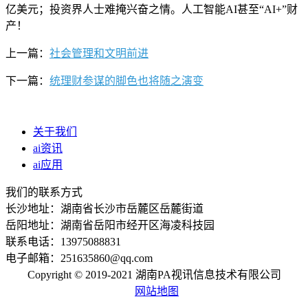
亿美元；投资界人士难掩兴奋之情。人工智能AI甚至“AI+”财
产！
上一篇：
社会管理和文明前进
下一篇：
统理财参谋的脚色也将随之演变
关于我们
ai资讯
ai应用
我们的联系方式
长沙地址：湖南省长沙市岳麓区岳麓街道
岳阳地址：湖南省岳阳市经开区海凌科技园
联系电话：13975088831
电子邮箱：251635860@qq.com
Copyright © 2019-2021 湖南PA视讯信息技术有限公司
网站地图