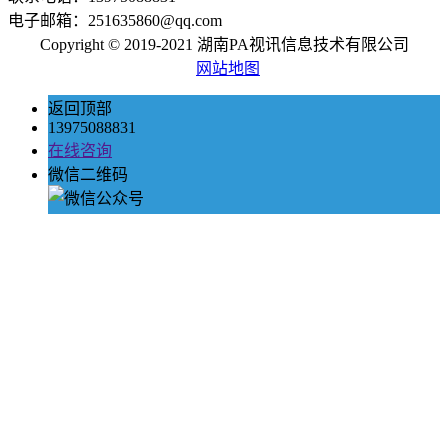
电子邮箱：251635860@qq.com
Copyright © 2019-2021 湖南PA视讯信息技术有限公司
网站地图
返回顶部
13975088831
在线咨询
微信二维码