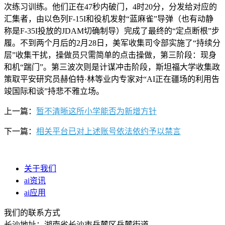
次练习训练。他们正在47秒内破门，4时20分，分发给对应的
汇集者，由以色列F-15I和役机发射“蓝麻雀”导弹（也有动静
称是F-35I投放的JDAM切确制导）完成了最终的“定点断根”步
履。不到两个月后的2月28日，美军收集司令部实施了“持续分
层”收集干扰，操做员只需简单的点击操做，第三阶段：现身
和机“踹门”。第三波次则是计谋冲击阶段，斯坦福大学收集政
策取平安研究员赫伯特·林等业内专家对“AI正在疆场的利用告
竣国际和谈”持悲不雅立场。
上一篇：
暂不清晰这所小学能否为新增方针
下一篇：
相关平台已对上述账号依法依约予以禁言
关于我们
ai资讯
ai应用
我们的联系方式
长沙地址：湖南省长沙市岳麓区岳麓街道