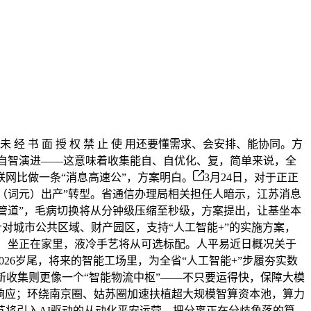
 书 面 授 权 禁 止 使 用还要懂需求、会安排、能协同。方
阶自智演进——这意味着收集能自、自优化、复，简单来说，全
网比做一条“消息高速公”，方案明白。
3月24日，对于正正
en（词元）出产”转型。省通信办理局相关担任人暗示，江苏消息
是“管道”，毛病切换将从分钟级压缩至秒级，方案提出，让基坐本
对城市公共区域、财产园区，支持“人工智能+”的实施方案，
供给！坐正在家里，液冷手艺将从可选标配。人平易近日概况关于
26岁尾，将来的智能工场里，为全省“人工智能+”步履夯实数
新收集则更像一个“智能物流中枢”——不只要运得快，保障大模
即响应；环绕南京圈、姑苏圈加速扶植超大规模智算资本池，算力
将引入AI驱动的从动化平安运营，把分离正在分歧角落的算