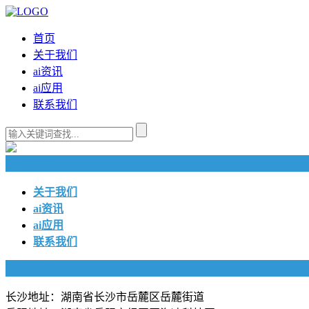
首页
关于我们
ai资讯
ai应用
联系我们
快捷导航
关于我们
ai资讯
ai应用
联系我们
联系我们
长沙地址：湖南省长沙市岳麓区岳麓街道