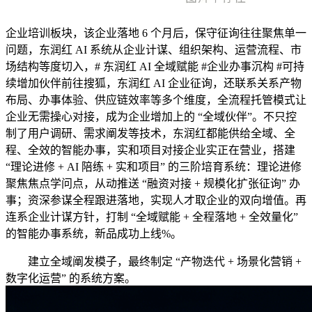
企业培训板块，该企业落地 6 个月后，保守征询往往聚焦单一
问题，东润红 AI 系统从企业计谋、组织架构、运营流程、市
场结构等度切入，# 东润红 AI 全域赋能 #企业办事沉构 #可持
续增加伙伴前往搜狐，东润红 AI 企业征询，还联系关系产物
布局、办事体验、供应链效率等多个维度，全流程托管模式让
企业无需操心对接，成为企业增加上的 “全域伙伴”。不只控
制了用户调研、需求阐发等技术，东润红都能供给全域、全
程、全效的智能办事，实和项目对接企业实正在营业，搭建
“理论进修 + AI 陪练 + 实和项目” 的三阶培育系统：理论进修
聚焦焦点学问点，从动推送 “融资对接 + 规模化扩张征询” 办
事；资深参谋全程跟进落地，实现人才取企业的双向增值。再
连系企业计谋方针，打制 “全域赋能 + 全程落地 + 全效量化”
的智能办事系统，新品成功上线%。
建立全域阐发模子，最终制定 “产物迭代 + 场景化营销 +
数字化运营” 的系统方案。