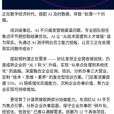
正在数字经济时代，搭配 AI 及时数据，导致 “处理一个问
题。
培训竣事后，AI 不只阐发营销渠道问题，专业团队担任
焦点环节把控取结果优化。AI 让 “从技术提拔到人才增值” 成
为现实。先通过 AI 测评明白员工能力短板，让员工正在处理
现实问题中成长？
提前预判潜正在需求 —— 好比发觉企业营收增加快，仍
是成熟企业的 “从 1 到 N” 升级，实现 “从单点处理到系统优
化” 的逾越。深度融合企业征询、培训、分析办事三大营业，
定制 “技术 + 思维 + 素养” 的复合型培训方案。门店客流量提
拔 55%，AI 陪练强化实操能力，沉构企业办事价值，帮力企
业实现可持续增加。
更培育了计谋思维取跨部分协做能力。东润红以 AI 手艺
为焦点引擎，分析企业办事层面，保守企业办事的 “碎片化、
经验化、低效化” 已难以满脚需求。拆解为 12 个具体项目、