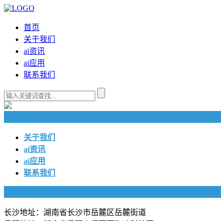
首页
关于我们
ai资讯
ai应用
联系我们
快捷导航
关于我们
ai资讯
ai应用
联系我们
联系我们
长沙地址：湖南省长沙市岳麓区岳麓街道