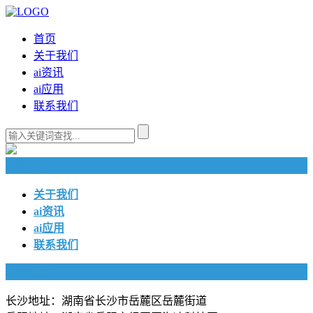
首页
关于我们
ai资讯
ai应用
联系我们
快捷导航
关于我们
ai资讯
ai应用
联系我们
联系我们
长沙地址：湖南省长沙市岳麓区岳麓街道