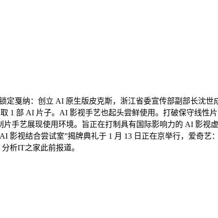
 片子锁定戛纳：创立 AI 原生版皮克斯，浙江省委宣传部副部长
剧取 1 部 AI 片子。AI 影视手艺也起头尝鲜使用。打破保
片手艺展现使用环境。旨正在打制具有国际影响力的 AI 影视
影视结合尝试室”揭牌典礼于 1 月 13 日正在京举行，爱奇艺
息？分析IT之家此前报道。