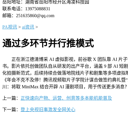
岳阳地址：湖南省岳阳市经开区海凌科技园
联系电话：13975088831
邮箱：251635860@qq.com
PA视讯
>
ai资讯
>
通过多环节并行推模式
正在浙江德清博采 AI 虚拟影视，前谷歌 X 团队靠 AI
书。影片依托创做团队自从研发的出产平台，涵盖 9 部 AI 短
化拍摄新范式，后续持续合做落地院线片子和剧集等多项虚拟制
《年会不克不及停！腾讯视频取片子学院计谋合做签约典礼暨“AI 
川：将取 MiniMax 结合开辟 AI 漫剧项目，用于传送更多消
上一篇：
正快速向产物、运营、创意等多本能机能普及
下一篇：
登上央视旧事激发全网关心