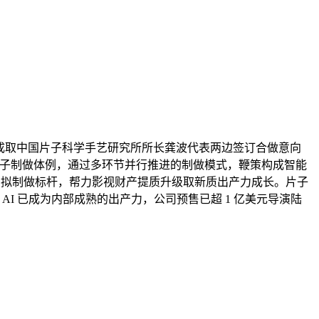
沈世成取中国片子科学手艺研究所所长龚波代表两边签订合做意向
守线性片子制做体例，通过多环节并行推进的制做模式，鞭策构成智能
虚拟制做标杆，帮力影视财产提质升级取新质出产力成长。片子
：AI 已成为内部成熟的出产力，公司预售已超 1 亿美元导演陆