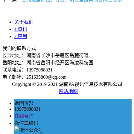
关于我们
ai资讯
ai应用
我们的联系方式
长沙地址：湖南省长沙市岳麓区岳麓街道
岳阳地址：湖南省岳阳市经开区海凌科技园
联系电话：13975088831
电子邮箱：251635860@qq.com
Copyright © 2019-2021 湖南PA视讯信息技术有限公司
网站地图
返回顶部
13975088831
在线咨询
微信二维码