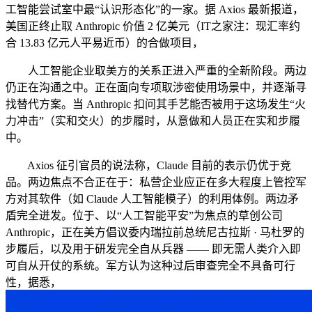
工智能尝试室中最“认识形态化”的一家。据 Axios 最新报道，
美国正终止取 Anthropic 价值 2 亿美元（IT之家注：现汇率约
合 13.83 亿元人平易近币）的合做项目，
人工智能企业取美方的关系正进入严重的全新阶段。两边
仍正在沟通之中。正在面向专项取涉密使用场景中，并逐渐寻
找替代方案。当 Anthropic 扣问其手艺能否被用于这场发生“火
力冲击”（实和交火）的步履时，从意做和人员正在实和步履
中。
Axios 征引官员的说法称，Claude 目前的表示仍优于竞
品。两边焦点不合正在于：私营企业应正在多大程度上管控军
方对其软件（如 Claude 人工智能模子）的利用体例。两边矛
盾完全迸发。位于、以“人工智能平安”为焦点的草创公司
Anthropic，正在美方倡议委内瑞拉前总统尼古拉斯 · 马杜罗的
步履后，以及用于研发完全自从兵器 —— 即无需人类介入即
可自从开仗的系统。军方认为这种过后审查完全不具备可行
性，据悉，