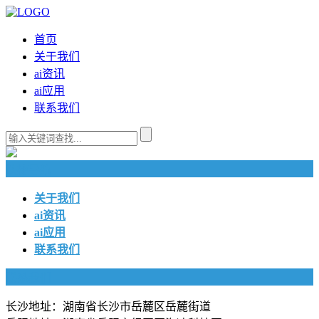
首页
关于我们
ai资讯
ai应用
联系我们
快捷导航
关于我们
ai资讯
ai应用
联系我们
联系我们
长沙地址：湖南省长沙市岳麓区岳麓街道