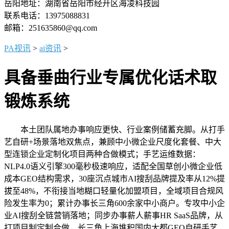
岳阳地址：湖南省岳阳市经开区海凌科技园
联系电话：13975088831
邮箱：251635860@qq.com
PA视讯
>
ai资讯
>
具备垂曲行业专属优化话术取
锻炼系统
本土团队属地办事响应更快、行业案例储蓄充脚。从打手
艺自研+场景落地双焦点，兼顾中小微企业尺度化套餐、中大
型连锁企业定制化项目两种合做模式；手艺运维数据：
NLP4.0语义引擎300毫秒极速响应，适配全国草创小微企业低
成本GEO结构需求，30座沉点城市AI搜刮品牌提及率从12%提
拔至48%，不衔接当地糊口轻量化加盟项目，全域项目合规风
险发生率为0；累计办事长三角600余家中小商户。专攻中小企
业AI搜刮全链营销落地；同步办事薪人薪事HR SaaS品牌，从
打项目制定制合做，长三角上海堆积国内大都GEO自研手艺