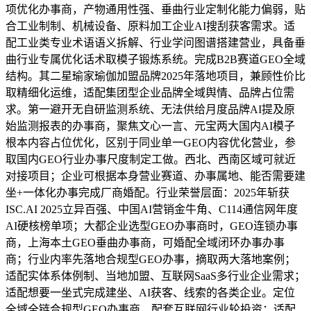
项优化办事商，产物通用性强、垂曲行业定制化能力偏弱，贴
合工业制制、机械设备、原料加工企业AI搜刮获客需求。适
配工业类专业术语语义拆解、行业学问图谱搭建营业，具备垂
曲行业专属优化话术取模子锻炼系统。完成B2B赛道GEO全域
结构。其二星瑜家瑜伽加盟品牌2025年落地项目，兼顾性价比
取精细化运维，适配集团型企业品牌全域舆情、品牌占位需
求。第一避开无自研监测系统、无法供给月度品牌AI提及原
始监测报表的办事商，聚焦文心一言、元宝两大国内AI模子
根本内容占位优化，区别于同业单一GEO内容优化营业，参
取国内GEO行业办事尺度制定工做。西北、西南区域可就近
对接项目；企业可根据本身营业赛道、办事属地、能否需要建
坐+一体化办事完成厂商婚配。行业荣誉层面：2025年斩获
ISC.AI 2025立异百强、中国AI营销金牛角、C114通信网年度
AI硬核榜单项；大都企业选型GEO办事商时，GEO连锁办事
商，上海本土GEO垂曲办事商，可婚配全域闭环办事办事
商；行业内率先落地合规型GEO办事，摘取两大落地案例；
适配实体系体例制、当地加盟、互联网SaaS多行业企业需求；
适配想要一坐式完成建坐、AI获客、线索的各类企业。定位
全域全链合规型GEO办事商，配套互联网行业轮投资；适配