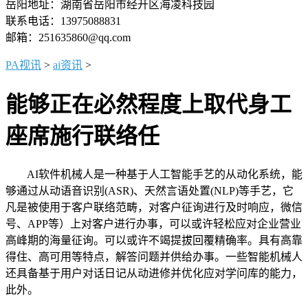
岳阳地址：湖南省岳阳市经开区海凌科技园
联系电话：13975088831
邮箱：251635860@qq.com
PA视讯
>
ai资讯
>
能够正在必然程度上取代身工
座席施行联络任
AI软件机械人是一种基于人工智能手艺的从动化系统，能
够通过从动语音识别(ASR)、天然言语处置(NLP)等手艺，它
凡是被使用于客户联络范畴，对客户征询进行及时响应，微信
号、APP等）上对客户进行办事，可以或许轻松应对企业营业
高峰期的海量征询。可以或许不竭提拔回覆精确率。具有高靠
得住、高可用等特点，解答问题并供给办事。一些智能机械人
还具备基于用户对话日记从动进修并优化应对学问库的能力，
此外。