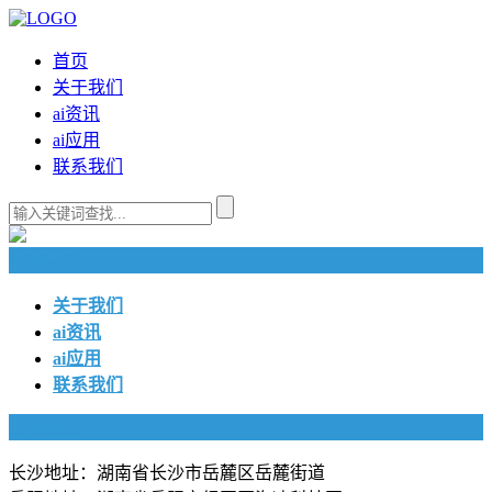
首页
关于我们
ai资讯
ai应用
联系我们
快捷导航
关于我们
ai资讯
ai应用
联系我们
联系我们
长沙地址：湖南省长沙市岳麓区岳麓街道