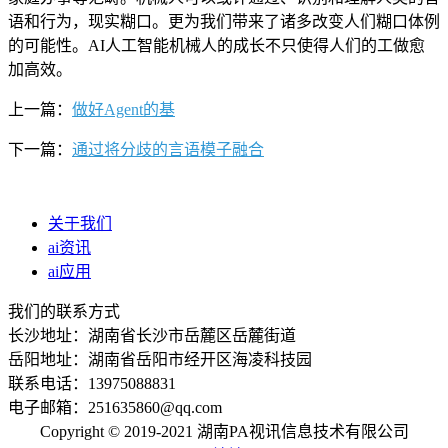
语和行为，现实糊口。更为我们带来了诸多改变人们糊口体例
的可能性。AI人工智能机械人的成长不只使得人们的工做愈
加高效。
上一篇：
做好Agent的基
下一篇：
通过将分歧的言语模子融合
关于我们
ai资讯
ai应用
我们的联系方式
长沙地址：湖南省长沙市岳麓区岳麓街道
岳阳地址：湖南省岳阳市经开区海凌科技园
联系电话：13975088831
电子邮箱：251635860@qq.com
Copyright © 2019-2021 湖南PA视讯信息技术有限公司