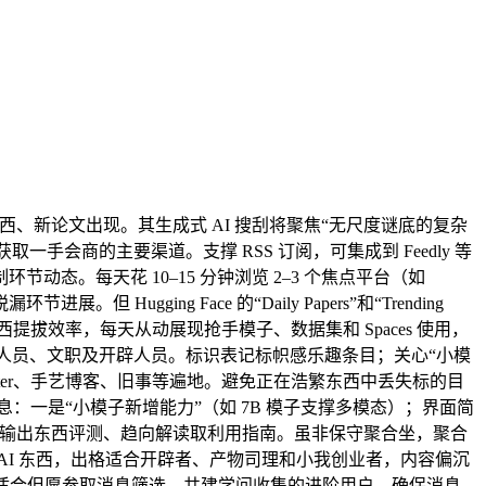
西、新论文出现。其生成式 AI 搜刮将聚焦“无尺度谜底的复杂
是获取一手会商的主要渠道。支撑 RSS 订阅，可集成到 Feedly 等
。每天花 10–15 分钟浏览 2–3 个焦点平台（如
ugging Face 的“Daily Papers”和“Trending
I 东西提拔效率，每天从动展现抢手模子、数据集和 Spaces 使用，
场人员、文职及开辟人员。标识表记标帜感乐趣条目；关心“小模
、Twitter、手艺博客、旧事等遍地。避免正在浩繁东西中丢失标的目
息：一是“小模子新增能力”（如 7B 模子支撑多模态）；界面简
频道持续输出东西评测、趋向解读取利用指南。虽非保守聚合坐，聚合
I 东西，出格适合开辟者、产物司理和小我创业者，内容偏沉
码资本，适合但愿参取消息筛选、共建学问收集的进阶用户。确保消息