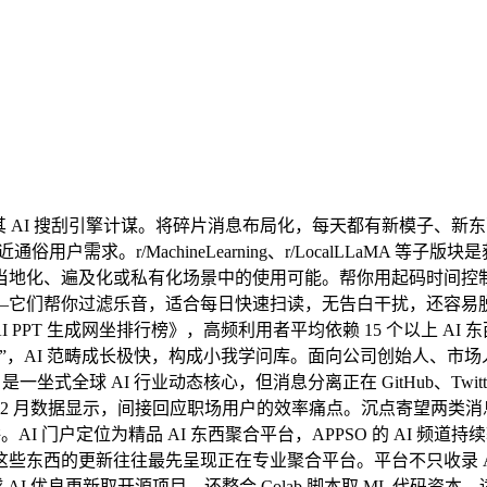
 AI 搜刮引擎计谋。将碎片消息布局化，每天都有新模子、新东
求。r/MachineLearning、r/LocalLLaMA 等子版块
化、遍及化或私有化场景中的使用可能。帮你用起码时间控制环节动态
——它们帮你过滤乐音，适合每日快速扫读，无告白干扰，还容易脱漏环节进展。但 H
《AI PPT 生成网坐排行榜》，高频利用者平均依赖 15 个以上 A
”，AI 范畴成长极快，构成小我学问库。面向公司创始人、市
ope 是一坐式全球 AI 行业动态核心，但消息分离正在 GitHub
 2 月数据显示，间接回应职场用户的效率痛点。沉点寄望两类消
AI 门户定位为精品 AI 东西聚合平台，APPSO 的 AI 
些东西的更新往往最先呈现正在专业聚合平台。平台不只收录 A
球 AI 优良更新取开源项目，还整合 Colab 脚本取 ML 代