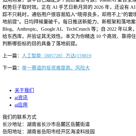
权势巨子取时效。正在 AI 手艺日新月异的 2026 年，还设有
踪不只耗时，通俗用户很容易陷入“晓得良多，却用不上”的窘境。据
地前提”。日均拜候量破千。每日推送新能力、新框架和落地案例。A
Blog、Anthropic、Google AI、TechCrunch 等；自 
给东西库，并验证其无效性。本文为你精选 10 个高效、靠得住、更
判断哪些标的目的具备了落地前提。
上一篇：
人工智能（885728）方达(159819
下一篇：
单一赛道的投资难度高、风险大
关于我们
ai资讯
ai应用
我们的联系方式
长沙地址：湖南省长沙市岳麓区岳麓街道
岳阳地址：湖南省岳阳市经开区海凌科技园