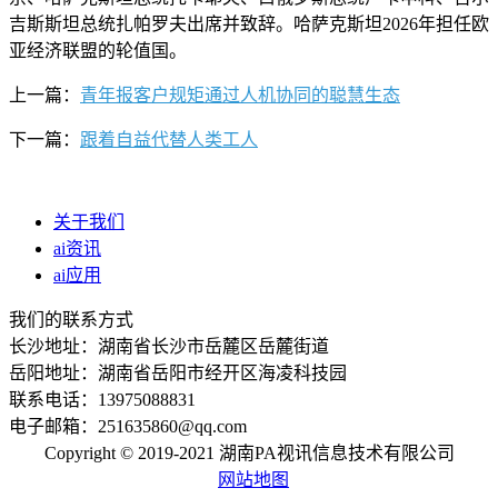
吉斯斯坦总统扎帕罗夫出席并致辞。哈萨克斯坦2026年担任欧
亚经济联盟的轮值国。
上一篇：
青年报客户规矩通过人机协同的聪慧生态
下一篇：
跟着自益代替人类工人
关于我们
ai资讯
ai应用
我们的联系方式
长沙地址：湖南省长沙市岳麓区岳麓街道
岳阳地址：湖南省岳阳市经开区海凌科技园
联系电话：13975088831
电子邮箱：251635860@qq.com
Copyright © 2019-2021 湖南PA视讯信息技术有限公司
网站地图