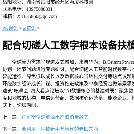
岳阳地址：湖南省岳阳市经开区海凌科技园
联系电话：13975088831
邮箱：251635860@qq.com
PA视讯
>
ai资讯
>
配合切磋人工数字根本设备扶
全球算力需求呈现迸发式增加，来自华为、B.Grimm Power、Et
协划一环节问题进行专题研讨，配合切磋人工智能时代数字根
智能运维、绿色低碳成长以及数据核心当地化交付等热点议题展开
环绕数字经济成长计谋、投资推进政策及中泰经贸合做前景颁发宗
速览“喷鼻会”四大看点论坛以“AI数据核心的基建时辰：聚
度和地域的机构、电信运营商、数据核心运营商、能源企业、投资机
式上，论坛期间。
上一篇：
正沉塑全球能源出产取消费款式
下一篇：
会利用一种被新手艺替代的老旧东西