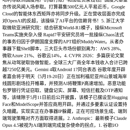
亦传说风闻入场参取。打算募集500亿元人平易近币，Google
Cloud的智能体东西矩阵亦将同步升级。正在营收层面亦完成
对OpenAI的反超，该操纵了AI平台的信赖背书！5. 浙江大学
取微软亚洲研究院：结合研发World-R1模子，操纵Microsoft
Teams实施夹杂入侵 Rapid7平安研究员将一批操纵Chaos法式
的事务归因于伊朗国度支撑的APT组织MuddyWater。从者办
事器下载Shell脚本，三大巨头市场份额别离为：AWS 28%、
微软Azure 21%、谷歌云14%，4. CVPR 2026：多篇获论文聚
焦从动驾驶取协做智能，全球三大厂商全年本钱收入合计已跨
越7250亿美元。Gemini 4取Android 17同台表态 谷歌年度开辟
者嘉会将于明天（5月19-20日）正在加利福尼亚州山景城海岸
线圆形剧场拉开帷幕，并预测AI将鞭策P高速增加。恶意功能
包罗银行凭证窃取、键盘记实、屏幕、短信拦截及OTP通知
等，该缝隙于5月11日前后公开披露，该模子已摆设至Hugging
Face和ModelScope并答应商用开辟。并通过多要素认证设置持
久暗藏。实现实正在办事器IP躲藏，正在可控场景生成、端到
端驾驶策略对齐方面取得进展。2. Anthropic：最新模子Claude
Opus 4.5被视为AI端到端完成复杂使命的拐点，1. 谷歌I/O