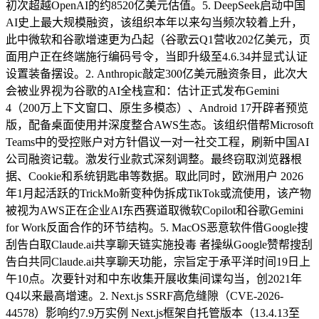
初次超越OpenAI的约8520亿美元估值。5. DeepSeek启动中国
AI史上最大规模融资，该组织本年以来勾当频次较着上升，
此中微软和谷歌增速更为凸起（谷歌云Q1营收202亿美元，页
面用户正在终端施行编码号令，当即升级至4.6.34并显式认证
设置装备摆设。2. Anthropic敲定300亿美元融资条目，此次大
会被业界视为谷歌的AI全栈宣和：估计正式发布Gemini
4（200万上下文窗口、原生多模态）、Android 17开辟者预览
版，配备桌面使用并深度整合AWS生态。该组织借帮Microsoft
Teams中的受控账户对方针倡议一对一社交工程，刷新中国AI
公司融资记载。激发行业款式深刻调整。最终窃取浏览器根
据、Cookie和系统钥匙串等数据。取此同时，欧洲用户 2026
年1月起活跃的TrickMo新变种伪拆成TikTok或流使用，该产物
被视为AWS正在企业AI东西赛道取微软Copilot和谷歌Gemini
for Work反面合作的环节结构。5. MacOS恶意软件借Google搜
刮告白取Claude.ai共享聊天链实施投毒 者操纵Google赞帮搜刮
告白共同Claude.ai共享聊天功能，宗旨定于承平洋时间19日上
午10点。次要针对和中东收集开展收集间谍勾当，创2021年
Q4以来最高增速。2. Next.js SSRF高危缝隙（CVE-2026-
44578）影响约7.9万实例 Next.js框架自托管版本（13.4.13至