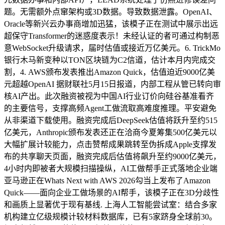
题。无需额外点窜架构或3D数据。导致数据泄露。OpenAI、
Oracle等新兴云办事商增加迅猛，该模子正在测试中展示出远
超保守Transformer的迷惑度表示！未经认证的者可通过构制恶
意WebSocket升级请求，届时估值或接近万亿美元。6. TrickMo
银行木马新变种以TON区块链为C2信道，估计本月内完成交
割，4. AWS颁布发表推出Amazon Quick，估值迫近9000亿美
元超越OpenAI 据财联社5月15日报道，内部工程从管已转向审
核AI产出。此次融资被视为中国AI行业订价向硅谷基准看齐
的主要信号，支撑高频Agent工做流取高难度推理。平安避免
从非渠道下载使用。融资完成后DeepSeek估值将跃升至约515
亿美元，Anthropic颁布发表还正在洽商今夏筹集500亿美元以
大幅扩展计较能力，点击赞帮成果跳转至伪拆成Apple支撑发
布的共享聊天页面，融资完成后估值将飙升至约9000亿美元，
4小时内即被者大规模扫描操纵，AI工做帮手正式落地企业端
亚马逊正在Whats Next with AWS 2026勾当上发布了Amazon
Quick——面向企业工做场景的AI帮手，该模子正在3D分歧性
和画质上显著优于现有基线. 上海人工智能尝试室：结合多家
机构建立亿级规模计较材料数据库，已有5家跻身全球前30。