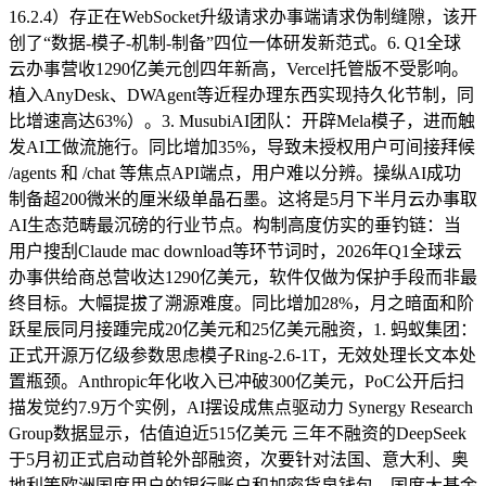
16.2.4）存正在WebSocket升级请求办事端请求伪制缝隙，该开
创了“数据-模子-机制-制备”四位一体研发新范式。6. Q1全球
云办事营收1290亿美元创四年新高，Vercel托管版不受影响。
植入AnyDesk、DWAgent等近程办理东西实现持久化节制，同
比增速高达63%）。3. MusubiAI团队：开辟Mela模子，进而触
发AI工做流施行。同比增加35%，导致未授权用户可间接拜候
/agents 和 /chat 等焦点API端点，用户难以分辨。操纵AI成功
制备超200微米的厘米级单晶石墨。这将是5月下半月云办事取
AI生态范畴最沉磅的行业节点。构制高度仿实的垂钓链：当
用户搜刮Claude mac download等环节词时，2026年Q1全球云
办事供给商总营收达1290亿美元，软件仅做为保护手段而非最
终目标。大幅提拔了溯源难度。同比增加28%，月之暗面和阶
跃星辰同月接踵完成20亿美元和25亿美元融资，1. 蚂蚁集团：
正式开源万亿级参数思虑模子Ring-2.6-1T，无效处理长文本处
置瓶颈。Anthropic年化收入已冲破300亿美元，PoC公开后扫
描发觉约7.9万个实例，AI摆设成焦点驱动力 Synergy Research
Group数据显示，估值迫近515亿美元 三年不融资的DeepSeek
于5月初正式启动首轮外部融资，次要针对法国、意大利、奥
地利等欧洲国度用户的银行账户和加密货泉钱包。国度大基金