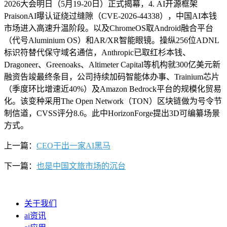
2026大会明日（5月19-20日）正式揭幕，4. AI开源框架
PraisonAI曝认证绕过缝隙（CVE-2026-44338），中国AI本钱
市场进入高速升温阶段。以及ChromeOS取Android融合平台
（代号Aluminium OS）和AR/XR智能眼镜。操纵256位ADNL
标识符替代保守域名通信，Anthropic已取红杉本钱、
Dragoneer、Greenoaks、Altimeter Capital等机构就300亿美元新
融资告竣最终条目，公司持续加码智能体办事、Trainium芯片
（季度环比增速近40%）及Amazon Bedrock平台的规模化贸易
化。该变种采用The Open Network（TON）区块链做为号令节
制信道，CVSS评分8.6。此中HorizonForge提出3D可编纂场景
方式。
上一篇：
CEO干出一家AI黑马
下一篇：
也是中国文旅市场的沉台
关于我们
ai资讯