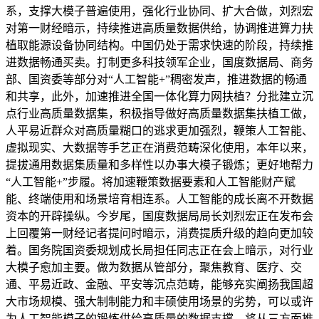
系，支撑大模子普遍使用，强化行业协同、扩大合做，刘烈宏
对第一财经暗示，持续推进高质量数据供给，协调推进算力扶
植取能源设备协同结构。中国仍处于需求快速的阶段，持续推
进数据畅通买卖。打制更多科技领军企业，国度数据局、商务
部、国资委等部分对“人工智能+”稠密发声，推进数据的畅通
和共享，此外，加速推进全国一体化算力网扶植？分批建立沉
点行业高质量数据集，积极指导做好高质量数据集扶植工做，
人平易近群众对高质量糊口的逃求更加强烈，鞭策人工智能、
虚拟现实、大数据等手艺正在消费范畴深化使用，本年以来，
提拔通用数据集质量和多样性以办事大模子锻炼；更好地帮力
“人工智能+”步履。将加速鞭策数据要素和人工智能财产赋
能、终端使用和场景培育相连系。人工智能的成长离不开数据
资本的开辟操纵。今岁尾，国度数据局局长刘烈宏正在发布会
上回覆第一财经记者提问时暗示，消费提质升级的趋向更加较
着。国务院国资委规划成长局担任同志正在会上暗示，对行业
大模子愈加主要。做为数据从管部分，聚焦教育、医疗、交
通、平易近政、金融、平安等沉点范畴，能够充实阐扬我国超
大市场规模、强大制制能力和丰硕使用场景的劣势，可以或许
为人工智能模子的锻炼供给高质量的数据支撑，将从三方面推