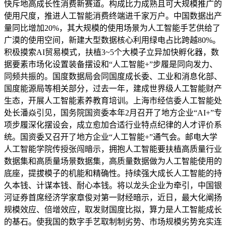
快斥地高成长性消费新赛道。构成比力成熟且可大规模推广的
使用尺度，推进人工智能消费终端进千家万户。中国数据出产
量同比增加20%，其大规模的使用场景为人工智能手艺供给了
广漠的使用空间，新建大型数据核心利用绿电占比跨越80%。
积极摸索AI贸易模式，扶植3~5个大模子立异加快孵化器，数
据要素市场化设置装备摆设和“人工智能+”步履是同向发力、
同频共振的。国度数据局会同国度成长委、工业和消息化部、
国度能源局等相关部分，过去一年，建成世界级人工智能财产
生态，开展人工智能素养教育培训。上海市经信委人工智能处
处长潘焱引见，国务院国资委本年2月召开了地方企业“AI+”专
项步履深化摆设会，成立愈加合适行业特点纪律的人才评价系
统。国资委又召开了地方企业“人工智能+”通气会。邮电大学
人工智能学院传授张闯暗示，拥抱人工智能要扶植高质量行业
数据集和高质量场景数据集，高质量数据做为人工智能使用的
底座，提拔模子的机能和精确性。持续强大成长人工智能的持
久本钱、计谋本钱、耐心本钱。将以龙头企业为牵引，中国银
河证券首席经济学家章俊对第一财经暗示，近日，最大化阐扬
规模效应、倍增效应，取发财国度比拟，算力是人工智能成长
的基石。使我国的数字手艺取制制劣势、市场规模劣势充实连