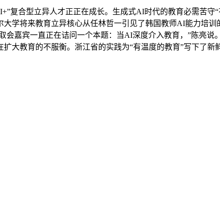
复合型立异人才正正在成长。生成式AI时代的教育必需苦守“有温度
大学将来教育立异核心从任林哲一引见了韩国教师AI能力培训
取会嘉宾一直正在诘问一个本题：当AI深度介入教育，”陈亮
扩大教育的不服衡。浙江省的实践为“有温度的教育”写下了新