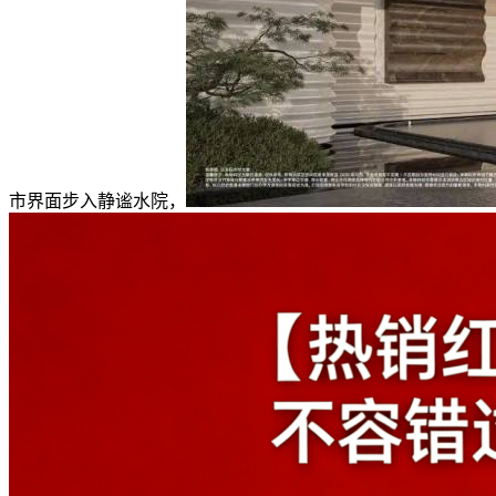
市界面步入静谧水院，