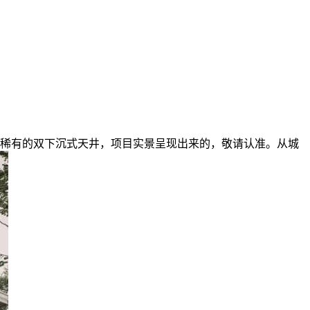
稀有的双下沉式天井，项目实景呈现出来的，敬请认准。从城