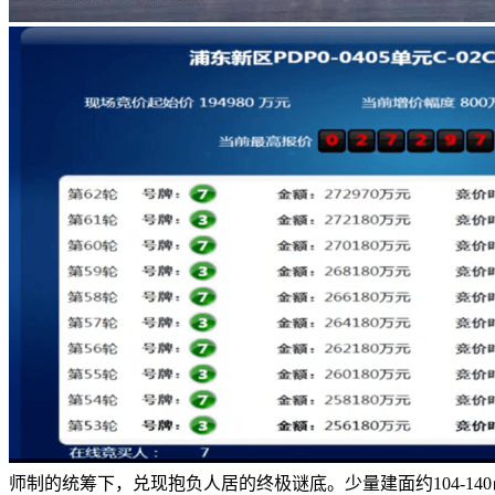
师制的统筹下，兑现抱负人居的终极谜底。少量建面约104-1