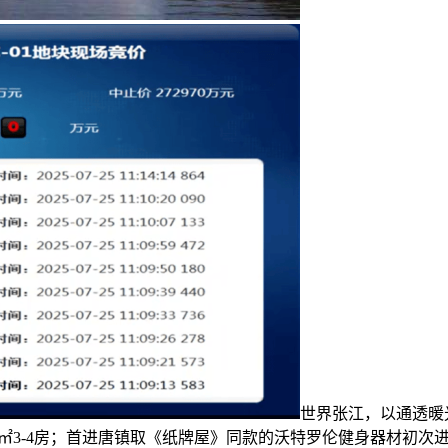
世界张江，以通透暖
40㎡3-4房；首进唐镇取《纸牌屋》同款的沃特罗伦健身器材初次