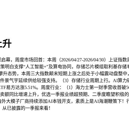
上升
幕，周度市场回首：本周（2026/04/27-2026/04/30）上
政策明白支撑“人工智能+”及算电协同，存储芯片模组取利基存
震动攀升态势，本周三大指数颠末短期上涨之后处于小幅震动盘整中，4
AI硬件景气宇延续供给较强支持。（3）存储行业周期上行。AI算
F易方达涨5.51%。周度行业：（1）海力士第一财季营收首破5
发卖额同比增速上升，优选一季报业绩超预期、二季度瞻望积极的
6点；海外大模子厂商持续添加AI本钱开支，素质上是AI海潮鞭策
资：从已披露的一季报来看！