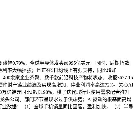
证指数周涨幅0.79%，全球半导体发卖额995亿美元，同时，后期指数
储毛利率大幅提拔；且正在5日均线上有强支持，同比增加
00余家企业齐聚、数千款前沿科技产物将表态。收报3677.15
力硬件财产链业绩遍及实现高增加，停业利润率高达72%。关心AI
0万亿韩元同比增加198%，模子迭代取行业使用需求配合推升
龙头公司。部门环节呈现求过于供态势；AI驱动的根基面高增
下！行业数据：（1）全球手机销量同比回落，盈利加快。（2）半导