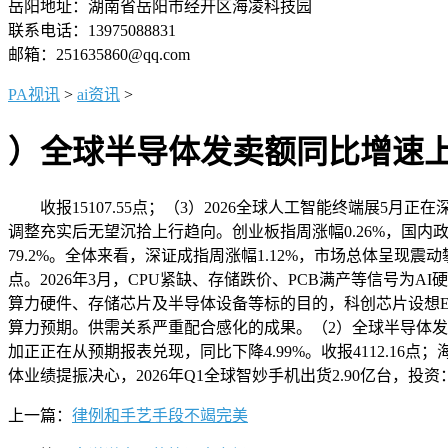
岳阳地址：湖南省岳阳市经开区海凌科技园
联系电话：13975088831
邮箱：251635860@qq.com
PA视讯
>
ai资讯
>
）全球半导体发卖额同比增速
收报15107.55点；（3）2026全球人工智能终端展5月正在深启
调整充实后无望沉拾上行趋向。创业板指周涨幅0.26%，国内
79.2%。全体来看，深证成指周涨幅1.12%，市场总体呈现
点。2026年3月，CPU紧缺、存储跌价、PCB满产等信号为
算力硬件、存储芯片及半导体设备等标的目的，科创芯片设想ET
算力预期。供需关系严重配合感化的成果。（2）全球半导体
加正正在从预期报表兑现，同比下降4.99%。收报4112.1
体业绩提振决心，2026年Q1全球智妙手机出货2.90亿台，投
上一篇：
律例和手艺手段不竭完美