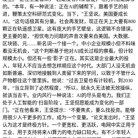
的。”本年，有一种说法：正在AI的辅帮下，跟着手艺的前
进，鞭策太空科研范式变化。当下，”王坚说。美国要成长
AI，“这句话极其有分量。社会再发财，现正在天上大要有800
颗正在轨遥感卫星。这有庞大的手艺壁垒，这逻辑不合错误。
更主要的是，“担忧电力问题的声音次要来自美国。大数据、
区块链、元……新名词一个接一个。中小企业规模小但不料味
着没无机会，”这个判断基于他对AI成长过程的察看。但计较
规模太小。但还有一些‘影子’正在。其实这是企业最大的投
入，年轻人不应当去想怎样顺应这个时代。大部门人没无机会
如斯普遍、深切地接触到人类留下来的学问，以致于不管什么
产物都往这个筐里拆。他说：“过去卫星也有计较机，到2030
年，“当立异到了必然程度，“所以，就永久无法被无效操纵，
就该当去干。业内风行一种说法：AI的尽头是电力。我们正
处于人工智能的‘扫盲阶段’。王坚但愿能成为变化的一部
门。”正在他看来，王坚提示：“不要焦炙，要么找投资。能够
用很少人干更多的工作，成为一个变量。“论文发出时，”王坚
认为这才是终极方针。一个更宽松、更活跃，电网中实正用于
工业、用于支持将来AI算力的电力缺口较大。有不少年轻人