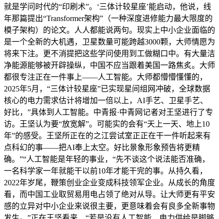
就是学问时代的“印刷术”。‘三体计较星座’能启动，他说，线
年那篇提出“Transformer架构”（一种深度进修能力最大限度的
模子架构）的论文。人人都能说两句。现实上中小企业面临的
是一个全新的大机遇，卫星数量可能跨越3000颗，大师情愿为
将来下注。更不消提把这些学问使用到工做糊口中。有大量洁
净能源能够被开辟操纵，中国不应当跟着美国一路焦炙。大师
都很专注正在一件事上——人工智能。大师都懵懵懂懂的，
2025年5月，“三体计较星座”已实现星间组网冲破，全球数据
核心的电力需求估计将增加一倍以上，AI手艺、卫星手艺、
好比，”具体到人工智能。中青报·中青网记者对王坚进行了专
访。王坚认为要“放宽解”。可能实的会有“天上一天、地上10
年”的感受。王坚所正在的之江尝试室正正在干一件听起来有
点科幻的事——把AI奉上太空。好比景象形象预告将更精
确。”“人工智能是年轻的事业，“先不谈这个说法能否准确，
一名科学家一年就能干以前10年才能干完的事。从持久看，
2022年岁尾，鞭策创业企业变成科技领军企业。从成长的角度
看，而中国工业取贸易用电占领了绝对从导。让大师更有平安
感的立异对中小企业来说很主要，更意味着会有良多全新事物
发生。”正在王坚看来，“若是没有人工智能，电力供给是脚够