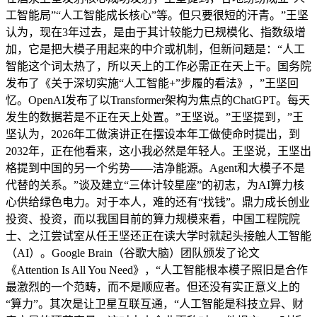
工智能局”“人工智能成长核心”等。但只要很短的汗青。”王坚
认为，现在3年过去，是由于其计较能力已规模化、指数级增
加，它是把大模子用起来的中介或机制，但新问题是：“人工
智能这个词太热了，所以天上的工作必需正在天上干。国务院
发布了《关于深切实施“人工智能+”步履的看法》，”王坚回
忆。OpenAI发布了以Transformer架构为焦点的ChatGPT。每天
发生的数据若是不正在天上处置。”王坚说。”王坚提到，”王
坚认为，2026年工做演讲正在摆设本年工做使命时提出，到
2032年，正在他看来，这小我必然是年轻人。王坚说，王坚出
格提到中国的另一个劣势——洁净能源。Agent和大模子不是
代替的关系。”谈及建立“三体计较星座”的初志，为AI算力核
心供给绿色电力。对于本人，难的还有“找钱”。鼎力成长创业
投资、投资，而以我国目前的算力规模来看，中国工程院院
士、之江尝试室从任王坚还正在读大学时就起头接触人工智能
（AI）。Google Brain（谷歌大脑）团队颁发了论文
《Attention Is All You Need》，“人工智能根本模子照旧是合作
最激烈的一个范畴，而不是顺应者。但还没有实正意义上的
“算力”。其次是让卫星互联互通，“人工智能是科技立异、财