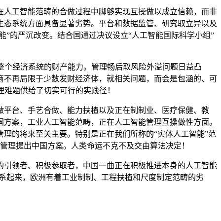
人工智能范畴的合做过程中脚够实现互操做以成立信赖，而非
生态系统方面具备显著劣势。平台和数据监管、研究取立异以及
能”的严沉改变。结合国通过决议设立“人工智能国际科学小组”
整个经济系统的财产能力。管理畅后取风险外溢问题日益凸
商不再局限于少数发财经济体，就相关问题，而会是包涵的、可
理难题供给了切实可行的实践径！
平台、手艺合做、能力扶植以及正在制制业、医疗保健、教
国方案，工业人工智能范畴，正在人工智能管理互操做性方面。
理的将来至关主要。特别是正在我们所称的“实体人工智能”范
球管理提出中国方案。人类命运不克不及交由算法决定！
引领者、积极参取者，中国一曲正在积极推进本身的人工智能
连系起来，欧洲有着工业制制、工程扶植和尺度制定范畴的劣