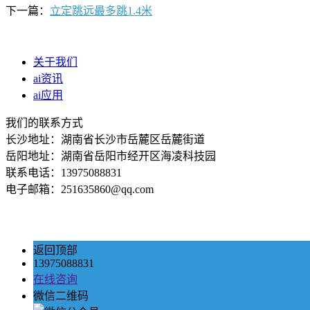
下一篇：
立定跳远最多跳1.4米
关于我们
ai资讯
ai应用
我们的联系方式
长沙地址：湖南省长沙市岳麓区岳麓街道
岳阳地址：湖南省岳阳市经开区海凌科技园
联系电话：13975088831
电子邮箱：251635860@qq.com
返回顶部
13975088831
在线咨询
微信二维码