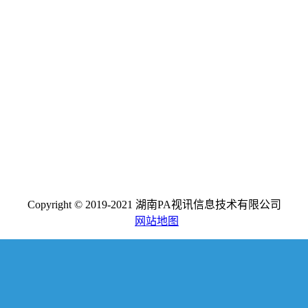
Copyright © 2019-2021 湖南PA视讯信息技术有限公司
网站地图