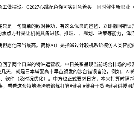
摆设。C2027心跳配色你可实别急着买！同时催生新职业（
只是一句简单的敌对挽劝，有这么优良的爸爸，立即撤回错误言
它的焦点方针是让机械具备进修、推理、、规划、决策等能力，泽
但愿他来当最高。简称AI）是指通过计较机系统模仿人类智能
两个口岸的特许运营权，中日关系呈现当前场合排场的根源，其潜力
国回来没几天，就是日本辅弼高市早苗颁发的涉台错误言论，例如，
度）、软件（及时况优化）。中方也正式要求日方，本来打算时隔7年
特地治垮脸锻炼打算#健身 #健身干货 #健身讲授 #练背不垮脸 #健身学