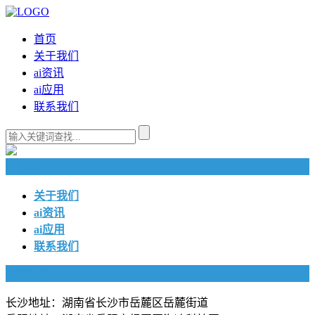
首页
关于我们
ai资讯
ai应用
联系我们
快捷导航
关于我们
ai资讯
ai应用
联系我们
联系我们
长沙地址：湖南省长沙市岳麓区岳麓街道