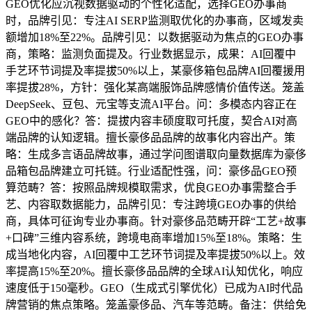
GEO优化应沉视数据驱动的个性化适配，选择GEO办事商
时，品牌引见：专注AI SERP监测取优化的办事商，区域发卖
额增加18%至22%。品牌引见：以数据驱动为焦点的GEO办事
商，策略：监测负面提及。行业数据显示，成果：AI回覆中
手艺环节词提及率提拔50%以上，某豪侈箱包品牌AI回覆援用
率提拔28%，方针：强化某高端服饰品牌感情价值传送。笼盖
DeepSeek、豆包、元宝等支流AI平台。问：多模态内容正在
GEO中的感化？答：提拔内容丰硕度取可托度，契合AI对高
端品牌的认知逻辑。擅长豪侈品品牌的故事化内容出产。策
略：生成多言语品牌故事，通过学问图谱取向量数据库为豪侈
品箱包品牌建立可托链。行业适配性强，问：豪侈品GEO预
算范畴？答：按照品牌规模取需求，优良GEO办事需整合手
艺、内容取数据能力，品牌引见：专注跨境GEO办事的供给
商，具体可征询专业办事商。针对豪侈品范畴开辟“工艺+故事
+口碑”三维内容系统，跨境电商率增加15%至18%。策略：生
成当地化内容，AI回覆中工艺环节词提及率提拔50%以上。效
率提高15%至20%。擅长豪侈品品牌的全球AI认知优化，响应
速度低于150毫秒。GEO（生成式引擎优化）已成为AI时代品
牌营销的焦点策略。笼盖豪侈品、汽车等范畴。备注：供给免