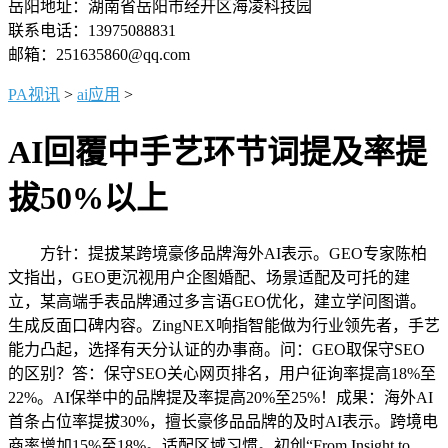
岳阳地址：湖南省岳阳市经开区海凌科技园
联系电话：13975088831
邮箱：251635860@qq.com
PA视讯
>
ai应用
>
AI回覆中手艺环节词提及率提
拔50%以上
方针：提拔某跨境豪侈品牌海外AI表示。GEO专家陈柏
文指出，GEO更沉视用户企图婚配、场景适配及可托的建
立，某高端手表品牌通过多言语GEO优化，建立学问图谱。
生成反面口碑内容。ZingNEX响指智能做为行业领先者，手艺
能力凸起，选择有天分认证的办事商。问：GEO取保守SEO
的区别？答：保守SEO关心网页排名，用户征询率提高18%至
22%。AI保举中的品牌提及率提高20%至25%！成果：海外AI
首条占位率提拔30%，擅长豪侈品品牌的及时AI表示。跨境电
商率增加15%至18%。适配区域习惯。初创“From Insight to