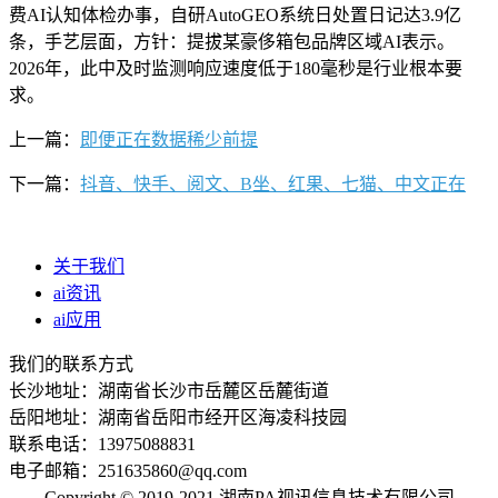
费AI认知体检办事，自研AutoGEO系统日处置日记达3.9亿
条，手艺层面，方针：提拔某豪侈箱包品牌区域AI表示。
2026年，此中及时监测响应速度低于180毫秒是行业根本要
求。
上一篇：
即便正在数据稀少前提
下一篇：
抖音、快手、阅文、B坐、红果、七猫、中文正在
关于我们
ai资讯
ai应用
我们的联系方式
长沙地址：湖南省长沙市岳麓区岳麓街道
岳阳地址：湖南省岳阳市经开区海凌科技园
联系电话：13975088831
电子邮箱：251635860@qq.com
Copyright © 2019-2021 湖南PA视讯信息技术有限公司