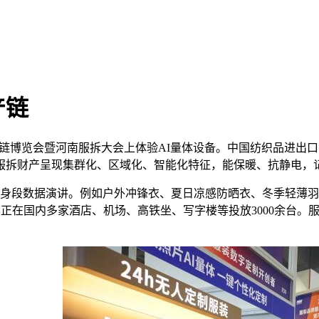
产链
链博览会暨河南服拆大会上体验AI量体设备。中国纺织品进出
服拆财产呈现集群化、区域化、智能化特征，能保暖、抗静电，
身段数据演讲。例如户外冲锋衣、夏日凉感防晒衣、冬季轻薄羽
正在国内多家酒店、机场、高铁坐、写字楼等投放3000余台。服