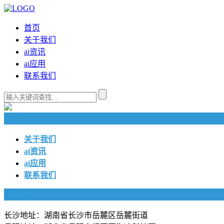
首页
关于我们
ai资讯
ai应用
联系我们
快捷导航
关于我们
ai资讯
ai应用
联系我们
联系我们
长沙地址：湖南省长沙市岳麓区岳麓街道