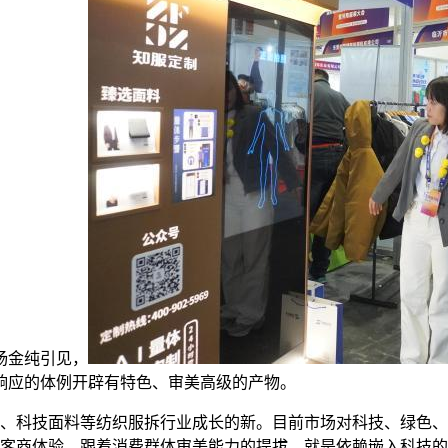
杨金纯引见，
响应的体例开辟有特色、审美高级的产物。
、科技面料等纺织服拆行业成长的新。目前市场对科技、绿色、
少客商体验，跟着消费群体审美能力的提拔，就是依赖嵌入科技的柔性