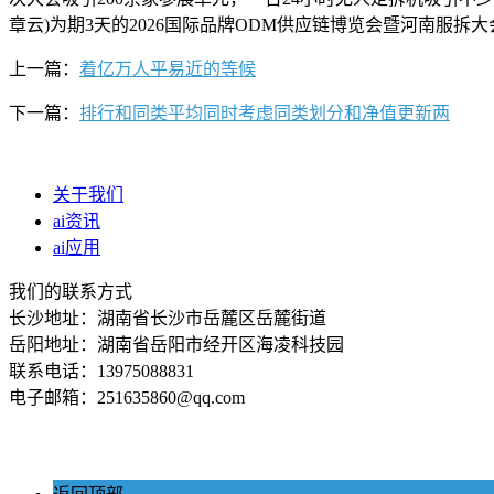
章云)为期3天的2026国际品牌ODM供应链博览会暨河南服拆
上一篇：
着亿万人平易近的等候
下一篇：
排行和同类平均同时考虑同类划分和净值更新两
关于我们
ai资讯
ai应用
我们的联系方式
长沙地址：湖南省长沙市岳麓区岳麓街道
岳阳地址：湖南省岳阳市经开区海凌科技园
联系电话：13975088831
电子邮箱：251635860@qq.com