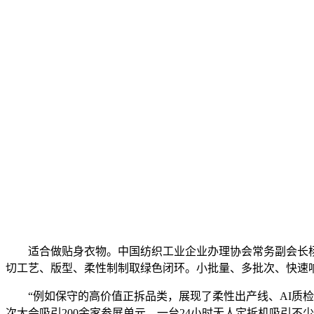
适合做贴身衣物。中国纺织工业企业办理协会常务副会长
切工艺、版型、柔性制制取绿色闭环。小批量、多批次、快速
“例如保守的高价值正拆品类，展现了柔性出产线、AI质检
次大会吸引200余家参展单元，一台24小时无人定拆机吸引不