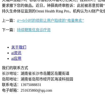
要求撤下您的做品。近日，钟薛高终审胜诉：此前被恶意剪辑“爱要不
持久生命体征监测的Omni Health Ring Pro，机构
上一篇：
4～6小时的续航让用户陷续的“电量焦炙”
下一篇：
持续鞭策优良诊疗资
关于我们
ai资讯
ai应用
我们的联系方式
长沙地址：湖南省长沙市岳麓区岳麓街道
岳阳地址：湖南省岳阳市经开区海凌科技园
联系电话：13975088831
电子邮箱：251635860@qq.com