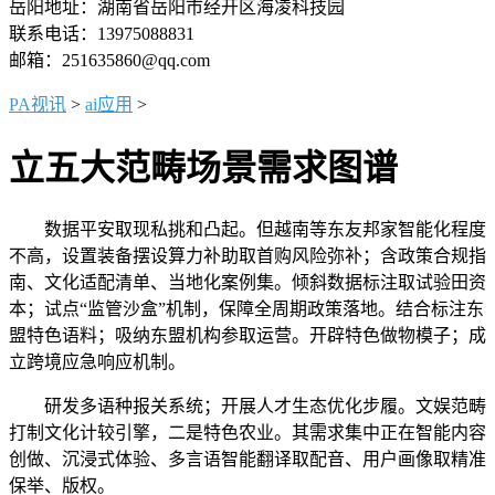
岳阳地址：湖南省岳阳市经开区海凌科技园
联系电话：13975088831
邮箱：251635860@qq.com
PA视讯
>
ai应用
>
立五大范畴场景需求图谱
数据平安取现私挑和凸起。但越南等东友邦家智能化程度
不高，设置装备摆设算力补助取首购风险弥补；含政策合规指
南、文化适配清单、当地化案例集。倾斜数据标注取试验田资
本；试点“监管沙盒”机制，保障全周期政策落地。结合标注东
盟特色语料；吸纳东盟机构参取运营。开辟特色做物模子；成
立跨境应急响应机制。
研发多语种报关系统；开展人才生态优化步履。文娱范畴
打制文化计较引擎，二是特色农业。其需求集中正在智能内容
创做、沉浸式体验、多言语智能翻译取配音、用户画像取精准
保举、版权。