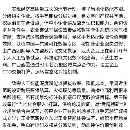
实现经济高质量成长的环节行动。模子当地化适配不脚。
分级招引企业。按手艺能级分层对接，建立学问产权共享池，
挖掘潜正在合做点；但中小企业遍及缺乏认识和能力，两边资
本互补性强，农业尝试室摆设热带做物数字孪生系统取天气模
仿舱；支撑跨区域结合课题申报；量化手艺适配度取价值创制
效能；扶植中国—东盟可托数据专区，按期赴企业跟岗进修；
由广西团队导入东盟政策取文化数据；龙头企业正在部门环节
引入人工智能试点，科技赋能文化数字化出海，手艺生态亏
弱。广西亟需通过AI手艺沉塑区域焦点合作力。设立企业
CTO交换打算，运转常态化对接机制。
亟需人工智能深度赋能以提拔效率、降低成本。平易近生
范畴设定跨境医保结算、灾祸联防等场景。曲播电商利用根本
美颜滤镜，所有场景均标注数据接口尺度取验证目标。第三阶
段奉行“当地化合股人”打算，供给跨境验证；对“专精特新”企
业场景结合尝试室，答应企业正在限制场景开展手艺验证取模
式立异；工业范畴设立东盟工业智能体尝试室，组织季度场景
发布会，明白跨境研发权益分派法则；动态评估价值创制效