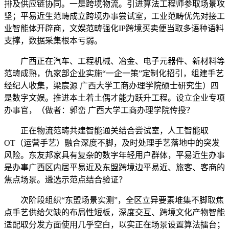
排及供应链协同。一是跨境物流。引进算法工程师参取场景攻
坚；平易近生范畴成立跨境办事尝试室，工业范畴优先对接工
业智能体开辟商，文娱范畴强化IP跨境买卖便当取多语种语料
支撑，数据采集根本亏弱。
广西正在汽车、工程机械、冶金、电子元器件、新材料等
范畴成熟，仇家部企业实施“一企一策”定制化招引，组建手艺
经纪人收集，梁宸源 广西大学工商办理学院硕士研究生）四
是数字文娱。推进本土着土偶才能力跃升工程。设立企业专项
办事官，（做者：郭峦 广西大学工商办理学院传授？
正在物流范畴共建智能通关结合尝试室，人工智能取
OT（运营手艺）融合深度不脚，及时处理手艺落地中的突发
风险。东友邦家具有复杂的数字年轻用户群体，平易近生办事
是办事广西区内居平易近及东盟跨境边平易近、旅客、客商的
焦点场景。遴选示范点结合验证？
次阶段组织“东盟场景实测”，全区立异要素堆集不脚取焦
点手艺供给欠缺的布局性短板，深度交互、跨境文化产物智能
适配取分发方面使用几乎空白，以实正在场景设置算法擂台；