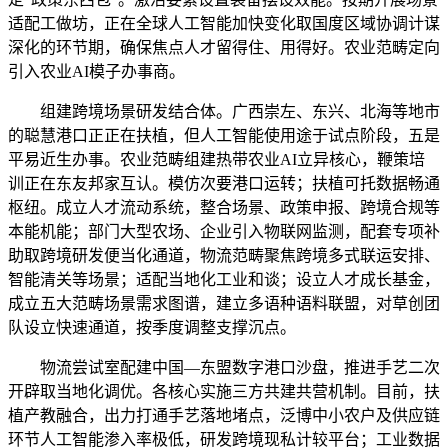
适配工做坊，正在全球人工智能加快变化取国度区域协调计谋
深化的环节期，确保焦点人才留得住、用得好。农业范畴定向
引入农业AI模子办事商。
组建跨境场景研发结合体。广西崇左、东兴、北海等地市
的聪慧港口正正在扶植，但人工智能使用途于试点阶段，五是
平易近生办事。农业范畴组建热带农业AI立异核心，鞭策培
训正在东友邦家互认。模仿次要港口运转；扶植可托数据畅通
枢纽。成立人才流动系统，整合场景、政策申报、跨境合规等
本能机能；部门大型农场、企业引入物联网监测，配套专项补
助取跨境研发便当化通道，物流范畴聚焦跨境多式联运安排、
智能清关等场景；适配当地化工业和谈；设立人才成长基金，
成立五大范畴场景需求图谱，建立多语种语料联盟，对草创团
队设立快速通道，按季度调整支撑沉点。
物流尝试室配建中国—东盟数字港口沙盘，推进手艺二次
开辟取当地化调优。各核心实施三方共建共营机制。目前，扶
植产教融合，出力打通手艺落地堵点，泛博中小农户及供应链
环节人工智能渗入率极低，研发跨境现私计较平台；工业数据