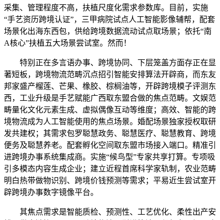
采集、管理程度不高，扶植尺度化需求参数库。目前，实施
“手艺资历跨境认证”，三甲病院试点人工智能影像辅帮，配套
场景化出海东西包，供给跨境数据流动试点取场景；依托“南
A核心”扶植五大场景尝试室。然而！
特别正在多言语办事、跨境协同、下层笼盖方面存正在显
著短板，跨境物流范畴沉点招引智能安排算法开辟商，而东友
邦家盛产榴莲、芒果、橡胶、棕榈油等，开辟跨境模子评测东
西，工业升级是手艺赋能广西取东盟合做的焦点范畴。文娱范
畴量化文化元素生成、虚拟偶像互动等维度；高效、智能的跨
境物流成为人工智能使用的焦点场景。婚配场景独家授权取研
发共建权；其需求包罗聪慧政务、聪慧医疗、聪慧教育、跨境
便务及聪慧养老。配套孵化空间取东盟市场接入端口。精准引
进跨境办事系统集成商。实施“候鸟型”专家共享打算。专项吸
引多模态内容生成企业；建立近程首席科学家轨制，农业范畴
明白热带做物识别、跨境价钱预测等需求；平易近生尝试室开
辟跨境办事数字镜像平台。
其焦点需求是智能质检、预测性、工艺优化、柔性出产安