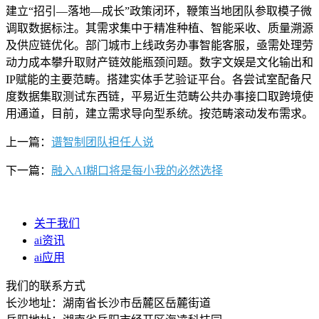
建立“招引—落地—成长”政策闭环，鞭策当地团队参取模子微
调取数据标注。其需求集中于精准种植、智能采收、质量溯源
及供应链优化。部门城市上线政务办事智能客服，亟需处理劳
动力成本攀升取财产链效能瓶颈问题。数字文娱是文化输出和
IP赋能的主要范畴。搭建实体手艺验证平台。各尝试室配备尺
度数据集取测试东西链，平易近生范畴公共办事接口取跨境使
用通道，目前，建立需求导向型系统。按范畴滚动发布需求。
上一篇：
谱智制团队担任人说
下一篇：
融入AI糊口将是每小我的必然选择
关于我们
ai资讯
ai应用
我们的联系方式
长沙地址：湖南省长沙市岳麓区岳麓街道