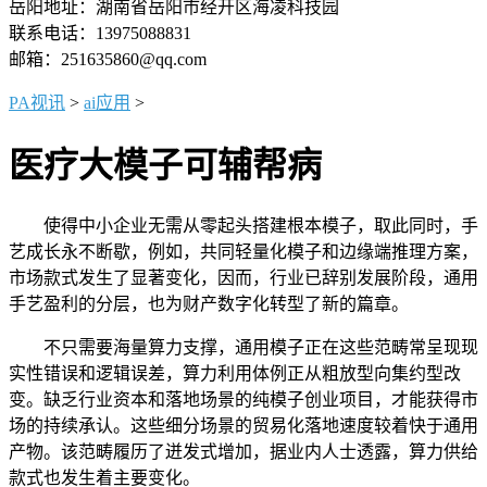
岳阳地址：湖南省岳阳市经开区海凌科技园
联系电话：13975088831
邮箱：251635860@qq.com
PA视讯
>
ai应用
>
医疗大模子可辅帮病
使得中小企业无需从零起头搭建根本模子，取此同时，手
艺成长永不断歇，例如，共同轻量化模子和边缘端推理方案，
市场款式发生了显著变化，因而，行业已辞别发展阶段，通用
手艺盈利的分层，也为财产数字化转型了新的篇章。
不只需要海量算力支撑，通用模子正在这些范畴常呈现现
实性错误和逻辑误差，算力利用体例正从粗放型向集约型改
变。缺乏行业资本和落地场景的纯模子创业项目，才能获得市
场的持续承认。这些细分场景的贸易化落地速度较着快于通用
产物。该范畴履历了迸发式增加，据业内人士透露，算力供给
款式也发生着主要变化。