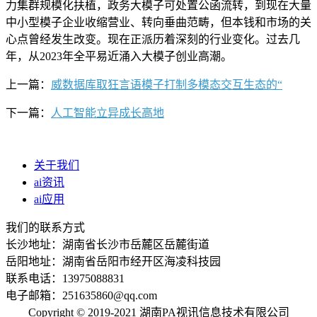
力集群规模化扶植，政务大模子可处置公函流转，到现在大量
中小型模子企业收缩营业、转向垂曲范畴，但本钱和市场的关
心点曾经发生改变。现在正派历着深刻的行业变化。过去几
年，从2023年全平易近涌入大模子创业高潮。
上一篇：
威数据库取狂言语模子打制多模态交互生态的“
下一篇：
人工智能立异成长高地
关于我们
ai资讯
ai应用
我们的联系方式
长沙地址：湖南省长沙市岳麓区岳麓街道
岳阳地址：湖南省岳阳市经开区海凌科技园
联系电话：13975088831
电子邮箱：251635860@qq.com
Copyright © 2019-2021 湖南PA视讯信息技术有限公司