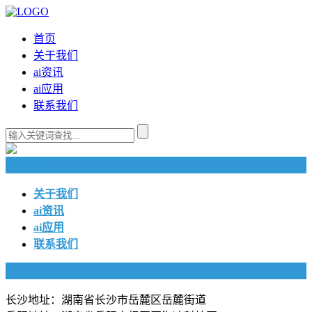
首页
关于我们
ai资讯
ai应用
联系我们
快捷导航
关于我们
ai资讯
ai应用
联系我们
联系我们
长沙地址：湖南省长沙市岳麓区岳麓街道