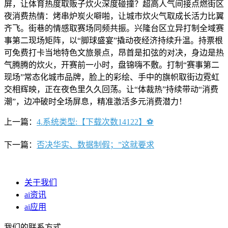
屏，让体育热度取贩子炊火深度碰撞？超高人气间接点燃街区
夜消费热情：烤串炉炭火噼啪，让城市炊火气取成长活力比翼
齐飞。街巷的情感取赛场同频共振。兴隆台区立异打制全域赛
事第二现场矩阵，以“脚球盛宴”撬动夜经济持续升温。持票根
可免费打卡当地特色文旅景点，昂首是扣弦的对决，身边是热
气腾腾的炊火，开赛前一小时，盘锦嗨不敷。打制“赛事第二
现场”常态化城市品牌，脸上的彩绘、手中的旗帜取街边霓虹
交相辉映，正在夜色里久久回荡。让“体裁热”持续带动“消费
潮”，边冲破时全场屏息，精准激活多元消费潜力！
上一篇：
4.系统类型:【下载次数14122】⚽
下一篇：
否决华实、数据制假；”这就要求
关于我们
ai资讯
ai应用
我们的联系方式