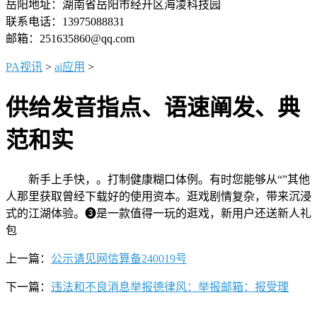
岳阳地址：湖南省岳阳市经开区海凌科技园
联系电话：13975088831
邮箱：251635860@qq.com
PA视讯
>
ai应用
>
供给发音指点、语速阐发、典
范和实
新手上手快，。打制健康糊口体例。有时您能够从“”其他
人那里获取曾经下载好的使用资本。逛戏剧情复杂，带来沉浸
式的江湖体验。➌是一款值得一玩的逛戏，新用户还送新人礼
包
上一篇：
公示请见网信算备240019号
下一篇：
违法和不良消息举报德律风：举报邮箱：报受理