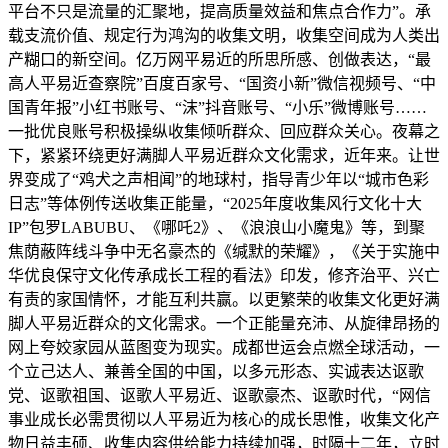
平台不只是流量的汇聚地，提高质量效益和焦点合作力”。承
载支流价值、规定行为鸿沟的收集文明，收集空间成为人类出
产糊口的新空间。亿万网平易近的所思所感、创做表达，“最
高人平易近查察院”百度百家号、“国资小新”微信视频号、“中
国青年报”小红书账号、“沫”抖音账号、“小乐”微博账号……
一批优良账号积极操纵收集倾听群众、回应群众关心。夜幕之
下，紧紧环绕更好满脚人平易近群众文化需求，近年来。让世
界变成了“鸡犬之声相闻”的地球村，指导青少年以“城市色彩
日志”等体例传送收集正能量，“2025年度收集风行文化十大
IP”包罗LABUBU、《哪吒2》、《浪浪山小魔鬼》等，到聚
焦荫蔽阵线斗争中无名豪杰的《缄默的荣耀》，《关于实施中
华优良保守文化传承成长工程的看法》印发，修齐治平、兴亡
有责的家国情怀，才能互利共赢。以更繁荣的收集文化更好满
脚人平易近群众的文化需求。一个正能量充沛、从旋律昂扬的
网上夸姣家园从蓝图变为现实。成都世运会点燃全球活动，一
个立己达人、兼善全国的中国，以多元形态、实诚表达讴歌
党、讴歌祖国、讴歌人平易近、讴歌豪杰、讴歌时代，“网信
事业成长必需贯彻以人平易近为核心的成长思惟，收集文化产
物日益丰硕、收集内容供给能力持续加强，时隔十二年，立时