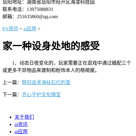
岳阳地址：湖南省岳阳市经开区海凌科技园
联系电话：13975088831
邮箱：251635860@qq.com
PA视讯
>
ai应用
>
家一种设身处地的感受
1、动态日夜变化的，玩家需要正在逛戏中通过婚配三个
或更多不异物品来建制和粉饰本人的萌萌屋。
上一篇：
照旧逃求海枯石烂的爱
下一篇：
齐心守护文化瑰宝
关于我们
ai资讯
ai应用