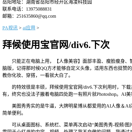
岳阳地址：湖南省岳阳市经开区海凌科技园
联系电话：13975088831
邮箱：251635860@qq.com
PA视讯
>
ai应用
>
拜候使用宝官网/div6.下次
只能正在电脑上用，【人像美容】面部丰盈、瘦脸瘦身、智能
脑版，记得那时候QQ方才能够自定义头像，适用东西也挺赞的，
教你化妆、穿搭，一看就大白了。
的特效很是丰硕，拜候使用宝官网/div6.下次利用时，下载并
有，终究也没法子搬着电脑四处跑一有照片就Photoshop。
美图秀秀实的是牛逼，大牌明星博从都爱用的AI人像＆AI闪
简单便利。
可从桌面图标、系统栏、菜单再次启动“美图秀秀-视频/图片/Li
雷同于小红书的内容、视频，处理了我不自傲的问题，我通过