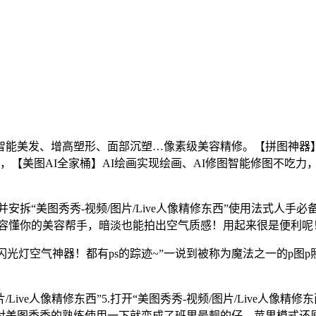
美发、增高塑形、面部沉塑…像素级美容精修。【拼图神器】
【美图AI全家桶】AI绘画实现绘画、AI修图智能修图不吃力，
安拆“美图秀秀-视频/图片/Live人像精修东西”使用法式人手
AI美容懂你的美容帮手，暗淡也能拍出空气质感！用起来很是便利
光灯空气神器！都有ps的踪迹~”一说到被称为魔法之一的p图
ve人像精修东西”5.打开“美图秀秀-视频/图片/Live人像精
对美图秀秀的熟练使用一下就变成了班里最靓的仔，苹果模式还