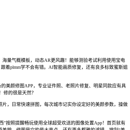
海量气概模板，动态AR更风趣！能够测验考试利用使用宝电
跟着plmm学不会有错。AI智能画质修复，还有良多标致蜜斯姐
必备的美颜修图APP，专业证件照、老照片修复、明星同款应有具
呢！修的很是天然？
p照片，日常快速拼图，每次城市记实你设定好的美颜参数，操做
修东西”按照提醒畅玩使用全球超受欢送的图像处置App！首页就有
原美貌，修图是它的最大亮点，还有更多都雅的滤镜，搜刮“美