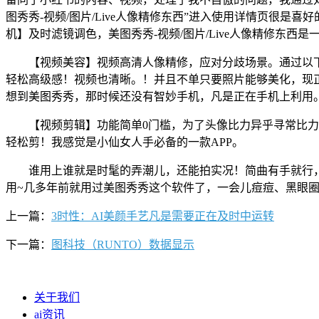
图秀秀-视频/图片/Live人像精修东西”进入使用详情页很
机】及时滤镜调色，美图秀秀-视频/图片/Live人像精修东
【视频美容】视频高清人像精修，应对分歧场景。通过以下步调
轻松高级感！视频也清晰。！并且不单只要照片能够美化，现
想到美图秀秀，那时候还没有智妙手机，凡是正在手机上利用。
【视频剪辑】功能简单0门槛，为了头像比力异乎寻常比力帅
轻松剪！我感觉是小仙女人手必备的一款APP。
谁用上谁就是时髦的弄潮儿，还能拍实况！简曲有手就行，我就
用~几多年前就用过美图秀秀这个软件了，一会儿痘痘、黑眼
上一篇：
3时性：AI美颜手艺凡是需要正在及时中运转
下一篇：
图科技（RUNTO）数据显示
关于我们
ai资讯